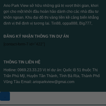
Ario Park View sở hữu những giá trị vượt thời gian, khơi
gợi cho một khởi đầu hoàn hảo dành cho các nhà đầu tư
khôn ngoan. Khu đại đô thị vàng liền kề cảng biển khẳng
định vị thế định vị tương lai.
Tin88
,
oppa888
,
Big777
,
ĐĂNG KÝ NHẬN THÔNG TIN DỰ ÁN
[contact-form-7 id="422"]
THÔNG TIN LIÊN HỆ
Hotline: 0969.23.33.23 Vị trí dự án: Quốc lộ 51 thuộc Thị
Trấn Phú Mỹ, Huyện Tân Thành, Tỉnh Bà Rịa, Thành Phố
Vũng Tàu Email:
arioparkview@gmai.com
.