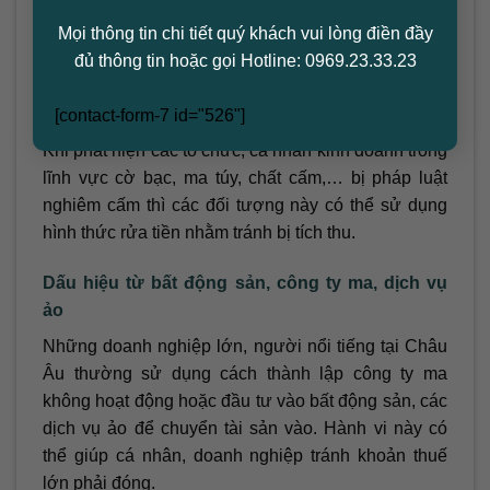
Mọi thông tin chi tiết quý khách vui lòng điền đầy
Rửa tiền là gì? Dấu hiệu nhận biết hành vi rửa tiền
đủ thông tin hoặc gọi Hotline: 0969.23.33.23
Dấu hiệu liên quan tới các hoạt động kinh
doanh, buôn bán trái phép
[contact-form-7 id="526"]
Khi phát hiện các tổ chức, cá nhân kinh doanh trong
lĩnh vực cờ bạc, ma túy, chất cấm,… bị pháp luật
nghiêm cấm thì các đối tượng này có thể sử dụng
hình thức rửa tiền nhằm tránh bị tích thu.
Dấu hiệu từ bất động sản, công ty ma, dịch vụ
ảo
Những doanh nghiệp lớn, người nổi tiếng tại Châu
Âu thường sử dụng cách thành lập công ty ma
không hoạt động hoặc đầu tư vào bất động sản, các
dịch vụ ảo để chuyển tài sản vào. Hành vi này có
thể giúp cá nhân, doanh nghiệp tránh khoản thuế
lớn phải đóng.