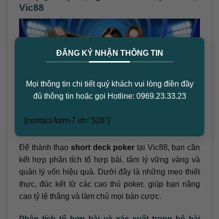
Vic88
×
ĐĂNG KÝ NHẬN THÔNG TIN
Mọi thông tin chi tiết quý khách vui lòng điền đầy
đủ thông tin hoặc gọi Hotline: 0969.23.33.23
Bí quyết làm chủ bàn cược với chiến thuật sắc bén
[contact-form-7 id="526"]
Để thành thạo
short deck poker
tại Vic88, bạn cần
kết hợp phân tích tổ hợp bài, tâm lý vững vàng và
quản lý vốn hiệu quả. Dưới đây là những mẹo thiết
thực, đúc kết từ các cao thủ poker, giúp bạn nâng
cao tỷ lệ thắng và làm chủ mọi bàn cược.
Phân tích tổ hợp bài và xác suất trong bộ bài