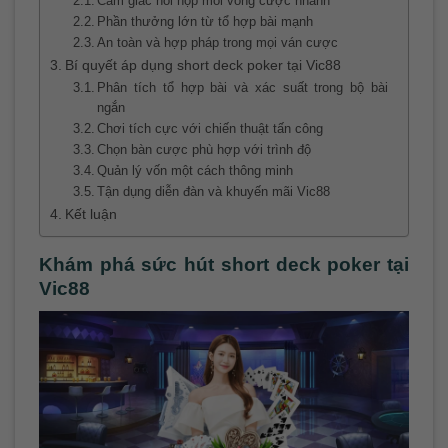
Cảm giác hồi hộp mỗi vòng cược nhanh
Phần thưởng lớn từ tổ hợp bài mạnh
An toàn và hợp pháp trong mọi ván cược
Bí quyết áp dụng short deck poker tại Vic88
Phân tích tổ hợp bài và xác suất trong bộ bài
ngắn
Chơi tích cực với chiến thuật tấn công
Chọn bàn cược phù hợp với trình độ
Quản lý vốn một cách thông minh
Tận dụng diễn đàn và khuyến mãi Vic88
Kết luận
Khám phá sức hút short deck poker tại
Vic88