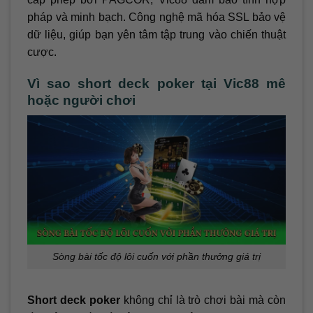
pháp và minh bạch. Công nghệ mã hóa SSL bảo vệ
dữ liệu, giúp bạn yên tâm tập trung vào chiến thuật
cược.
Vì sao short deck poker tại Vic88 mê
hoặc người chơi
Sòng bài tốc độ lôi cuốn với phần thưởng giá trị
Short deck poker
không chỉ là trò chơi bài mà còn