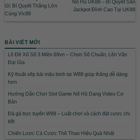
Nổ Hũ UK88 – Bí Quyết Săn
Gì: Bí Quyết Thắng Lớn
Jackpot Đỉnh Cao Tại UK88
Cùng Vic88
BÀI VIẾT MỚI
Lô Đề Xổ Số 3 Miền 69vn – Chọn Số Chuẩn, Lên Vận
Đại Gia
Kỹ thuật xếp bài mậu binh tại W88 giúp thắng dễ dàng
hơn
Hướng Dẫn Chơi Slot Game Nổ Hũ Dạng Video Cơ
Bản
Đá gà trực tuyến W88 – Luật chơi và cách đặt cược chi
tiết
Chiến Lược Cá Cược Thể Thao Hiệu Quả Nhất