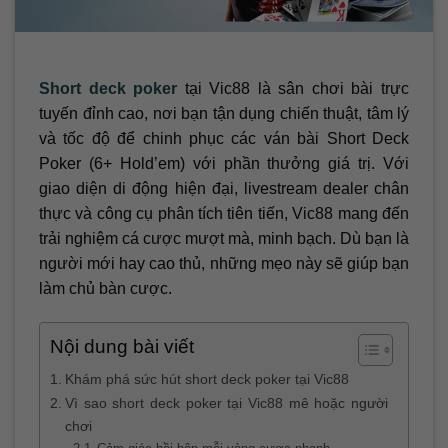
Short deck poker
tại Vic88 là sân chơi bài trực
tuyến đỉnh cao, nơi bạn tận dụng chiến thuật, tâm lý
và tốc độ để chinh phục các ván bài Short Deck
Poker (6+ Hold’em) với phần thưởng giá trị. Với
giao diện di động hiện đại, livestream dealer chân
thực và công cụ phân tích tiên tiến, Vic88 mang đến
trải nghiệm cá cược mượt mà, minh bạch. Dù bạn là
người mới hay cao thủ, những mẹo này sẽ giúp bạn
làm chủ bàn cược.
Nội dung bài viết
Khám phá sức hút short deck poker tại Vic88
Vì sao short deck poker tại Vic88 mê hoặc người
chơi