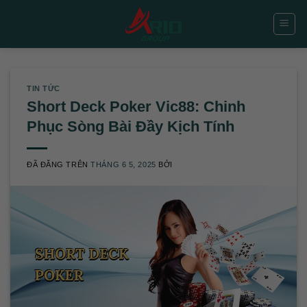
Chuyển
đến
nội
dung
TIN TỨC
Short Deck Poker Vic88: Chinh
Phục Sòng Bài Đầy Kịch Tính
ĐÃ ĐĂNG TRÊN
THÁNG 6 5, 2025
BỞI