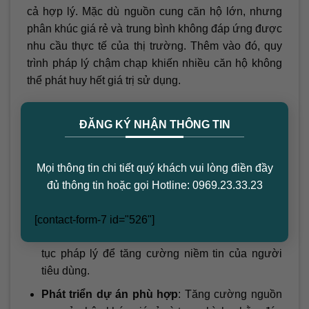
cả hợp lý. Mặc dù nguồn cung căn hộ lớn, nhưng
phân khúc giá rẻ và trung bình không đáp ứng được
nhu cầu thực tế của thị trường. Thêm vào đó, quy
trình pháp lý chậm chạp khiến nhiều căn hộ không
thể phát huy hết giá trị sử dụng.
×
Giải pháp cho thị trường
ĐĂNG KÝ NHẬN THÔNG TIN
Để cân bằng tình trạng cung cầu và giải quyết
những vấn đề tồn đọng, cần thực hiện một số biện
Mọi thông tin chi tiết quý khách vui lòng điền đầy
pháp đồng bộ từ phía cơ quan chức năng và doanh
đủ thông tin hoặc gọi Hotline: 0969.23.33.23
nghiệp bất động sản, bao gồm:
Đẩy nhanh tiến độ pháp lý
: Rút ngắn thời gian
[contact-form-7 id="526"]
cấp sổ hồng, đảm bảo minh bạch trong các thủ
tục pháp lý để tăng cường niềm tin của người
tiêu dùng.
Phát triển dự án phù hợp
: Tăng cường nguồn