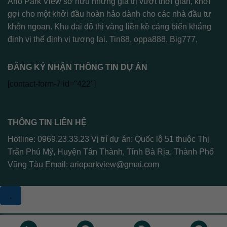
Ario Park View sở hữu những giá trị vượt thời gian, khơi
gợi cho một khởi đầu hoàn hảo dành cho các nhà đầu tư
khôn ngoan. Khu đại đô thị vàng liền kề cảng biển khẳng
định vị thế định vị tương lai.
Tin88
,
oppa888
,
Big777
,
ĐĂNG KÝ NHẬN THÔNG TIN DỰ ÁN
[contact-form-7 id="422"]
THÔNG TIN LIÊN HỆ
Hotline: 0969.23.33.23 Vị trí dự án: Quốc lộ 51 thuộc Thị
Trấn Phú Mỹ, Huyện Tân Thành, Tỉnh Bà Rịa, Thành Phố
Vũng Tàu Email:
arioparkview@gmai.com
.