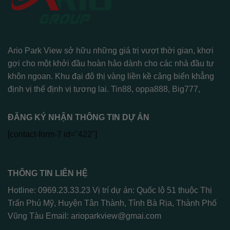
Ario Park View sở hữu những giá trị vượt thời gian, khơi
gợi cho một khởi đầu hoàn hảo dành cho các nhà đầu tư
khôn ngoan. Khu đại đô thị vàng liền kề cảng biển khẳng
định vị thế định vị tương lai.
Tin88
,
oppa888
,
Big777
,
ĐĂNG KÝ NHẬN THÔNG TIN DỰ ÁN
[contact-form-7 id="422"]
THÔNG TIN LIÊN HỆ
Hotline: 0969.23.33.23 Vị trí dự án: Quốc lộ 51 thuộc Thị
Trấn Phú Mỹ, Huyện Tân Thành, Tỉnh Bà Rịa, Thành Phố
Vũng Tàu Email:
arioparkview@gmai.com