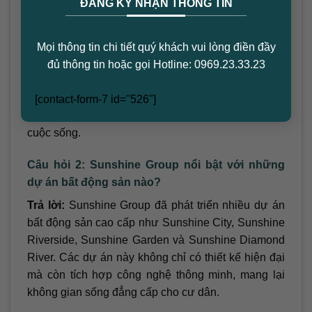
ĐĂNG KÝ NHẬN THÔNG TIN
trong lĩnh vực nào?
Trả lời:
Sunshine Group là một tập đoàn đa ngành
hàng đầu tại Việt Nam, nổi tiếng trong các lĩnh vực
Mọi thông tin chi tiết quý khách vui lòng điền đầy
bất động sản, công nghệ, xây dựng, giáo dục và
đủ thông tin hoặc gọi Hotline: 0969.23.33.23
dịch vụ. Với triết lý “Smart Living”, Sunshine Group
mang đến những sản phẩm và dịch vụ đẳng cấp,
[contact-form-7 id="526"]
kết hợp công nghệ hiện đại để nâng cao chất lượng
cuộc sống.
Câu hỏi 2: Sunshine Group nổi bật với những
dự án bất động sản nào?
Trả lời:
Sunshine Group đã phát triển nhiều dự án
bất động sản cao cấp như Sunshine City, Sunshine
Riverside, Sunshine Garden và Sunshine Diamond
River. Các dự án này không chỉ có thiết kế hiện đại
mà còn tích hợp công nghệ thông minh, mang lại
không gian sống đẳng cấp cho cư dân.