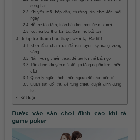
sòng bài
Khuyến mãi hấp dẫn, thưởng lớn chờ đón mỗi
ngày
Hỗ trợ tận tâm, luôn bên bạn mọi lúc mọi nơi
Kết nối bài thủ, lan tỏa đam mê bất tận
Bí kíp trở thành bậc thầy poker tại Red88
Khởi đầu chậm rãi để rèn luyện kỹ năng vững
vàng
Nắm vững chiến thuật để tạo lợi thế bất ngờ
Tận dụng khuyến mãi để gia tăng nguồn lực chiến
đấu
Quản lý ngân sách khôn ngoan để chơi bền bỉ
Quan sát đối thủ để tung chiêu quyết định đúng
lúc
Kết luận
Bước vào sân chơi đỉnh cao khi tải
game poker