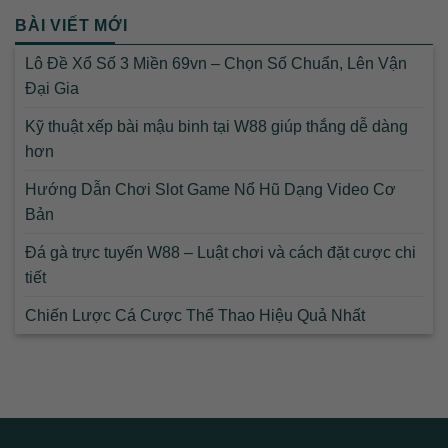
BÀI VIẾT MỚI
Lô Đề Xổ Số 3 Miền 69vn – Chọn Số Chuẩn, Lên Vận
Đại Gia
Kỹ thuật xếp bài mậu binh tại W88 giúp thắng dễ dàng
hơn
Hướng Dẫn Chơi Slot Game Nổ Hũ Dạng Video Cơ
Bản
Đá gà trực tuyến W88 – Luật chơi và cách đặt cược chi
tiết
Chiến Lược Cá Cược Thể Thao Hiệu Quả Nhất