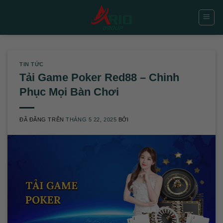
Chuyển
đến
nội
dung
TIN TỨC
Tải Game Poker Red88 – Chinh
Phục Mọi Bàn Chơi
ĐÃ ĐĂNG TRÊN
THÁNG 5 22, 2025
BỞI