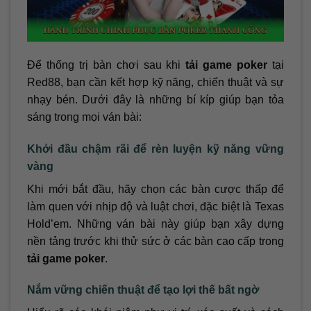
Để thống trị bàn chơi sau khi
tải game poker
tại
Red88, bạn cần kết hợp kỹ năng, chiến thuật và sự
nhạy bén. Dưới đây là những bí kíp giúp bạn tỏa
sáng trong mọi ván bài:
Khởi đầu chậm rãi để rèn luyện kỹ năng vững
vàng
Khi mới bắt đầu, hãy chọn các bàn cược thấp để
làm quen với nhịp độ và luật chơi, đặc biệt là Texas
Hold’em. Những ván bài này giúp bạn xây dựng
nền tảng trước khi thử sức ở các bàn cao cấp trong
tải game poker
.
Nắm vững chiến thuật để tạo lợi thế bất ngờ