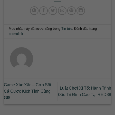
Mục nhập này đã được đăng trong
Tin tức
. Đánh dấu trang
permalink
.
Game Xúc Xắc – Cơn Sốt
Luật Chơi Xì Tố: Hành Trình
Cá Cược Kịch Tính Cùng
Đấu Trí Đỉnh Cao Tại RED88
GI8