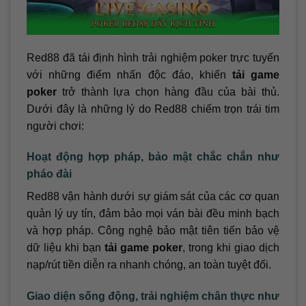
Red88 đã tái định hình trải nghiệm poker trực tuyến
với những điểm nhấn độc đáo, khiến
tải game
poker
trở thành lựa chọn hàng đầu của bài thủ.
Dưới đây là những lý do Red88 chiếm trọn trái tim
người chơi:
Hoạt động hợp pháp, bảo mật chắc chắn như
pháo đài
Red88 vận hành dưới sự giám sát của các cơ quan
quản lý uy tín, đảm bảo mọi ván bài đều minh bạch
và hợp pháp. Công nghệ bảo mật tiên tiến bảo vệ
dữ liệu khi bạn
tải game poker
, trong khi giao dịch
nạp/rút tiền diễn ra nhanh chóng, an toàn tuyệt đối.
Giao diện sống động, trải nghiệm chân thực như