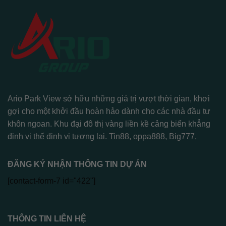
Ario Park View sở hữu những giá trị vượt thời gian, khơi
gợi cho một khởi đầu hoàn hảo dành cho các nhà đầu tư
khôn ngoan. Khu đại đô thị vàng liền kề cảng biển khẳng
định vị thế định vị tương lai.
Tin88
,
oppa888
,
Big777
,
ĐĂNG KÝ NHẬN THÔNG TIN DỰ ÁN
[contact-form-7 id="422"]
THÔNG TIN LIÊN HỆ