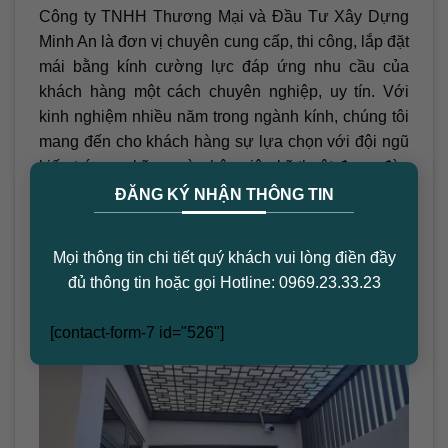
Công ty TNHH Thương Mại và Đầu Tư Xây Dựng
Minh An là đơn vị chuyên cung cấp, thi công, lắp đặt
mái bằng kính cường lực đáp ứng nhu cầu của
khách hàng một cách chuyên nghiệp, uy tín. Với
kinh nghiệm nhiều năm trong ngành kính, chúng tôi
mang đến cho khách hàng sự lựa chọn với đội ngũ
kiến trúc sư, kỹ sư và nhân viên kỹ thuật được đào
×
tạo bài bản và giàu kinh nghiệm.
ĐĂNG KÝ NHẬN THÔNG TIN
Mọi thông tin chi tiết quý khách vui lòng điền đầy
đủ thông tin hoặc gọi Hotline: 0969.23.33.23
[contact-form-7 id="526"]