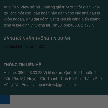
Ario Park View sở hữu những giá trị vượt thời gian, khơi
gợi cho một khởi đầu hoàn hảo dành cho các nhà đầu tư
khôn ngoan. Khu đại đô thị vàng liền kề cảng biển khẳng
định vị thế định vị tương lai.
Tin88
,
oppa888
,
Big777
,
ĐĂNG KÝ NHẬN THÔNG TIN DỰ ÁN
[contact-form-7 id="422"]
THÔNG TIN LIÊN HỆ
Hotline: 0969.23.33.23 Vị trí dự án: Quốc lộ 51 thuộc Thị
Trấn Phú Mỹ, Huyện Tân Thành, Tỉnh Bà Rịa, Thành Phố
Vũng Tàu Email:
arioparkview@gmai.com
.