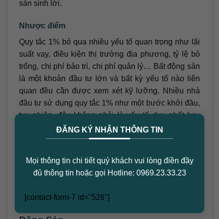
sản sinh lời.
Nhược điểm
Quy tắc 1% bỏ qua nhiều yếu tố quan trọng như lãi
suất vay, điều kiện thị trường địa phương, tỷ lệ bỏ
trống, chi phí bảo trì, chi phí quản lý… Bất động sản
là một khoản đầu tư lớn và bất kỳ yếu tố nào liên
quan đều cần được xem xét kỹ lưỡng. Nhiều nhà
đầu tư sử dụng quy tắc 1% như một bước khởi đầu,
tuy nhiên, đây không phải là yếu tố duy nhất hay
×
quan trọng nhất khi xem xét lựa chọn bất động sản
ĐĂNG KÝ NHẬN THÔNG TIN
cho thuê dài hạn.
Mọi thông tin chi tiết quý khách vui lòng điền đầy
Một nhược điểm nữa của quy tắc 1% là có xu
đủ thông tin hoặc gọi Hotline: 0969.23.33.23
hướng hiệu quả với bất động sản giá rẻ, tầm trung
hơn là bất động sản cao cấp.
[contact-form-7 id="526"]
Các Quy Tắc Khác Trong Đầu Tư Bất