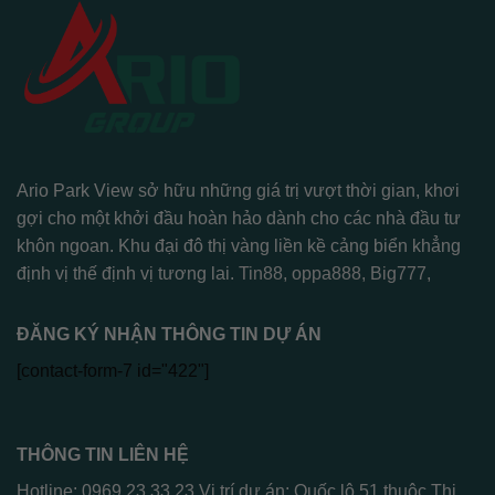
Ario Park View sở hữu những giá trị vượt thời gian, khơi
gợi cho một khởi đầu hoàn hảo dành cho các nhà đầu tư
khôn ngoan. Khu đại đô thị vàng liền kề cảng biển khẳng
định vị thế định vị tương lai.
Tin88
,
oppa888
,
Big777
,
ĐĂNG KÝ NHẬN THÔNG TIN DỰ ÁN
[contact-form-7 id="422"]
THÔNG TIN LIÊN HỆ
Hotline: 0969.23.33.23 Vị trí dự án: Quốc lộ 51 thuộc Thị