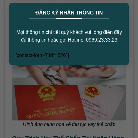
×
Giấy tờ chứng minh khả năng chi trả (sao kê tài
ĐĂNG KÝ NHẬN THÔNG TIN
khoản, hợp đồng lao động, bảng lương…).
Giấy tờ tài sản đảm bảo (sổ đỏ, sổ hồng, giấy tờ
Mọi thông tin chi tiết quý khách vui lòng điền đầy
xe ô tô…).
đủ thông tin hoặc gọi Hotline: 0969.23.33.23
[contact-form-7 id="526"]
Hình ảnh minh họa về thủ tục vay thế chấp