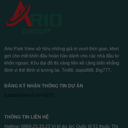
Ario Park View sở hữu những giá trị vượt thời gian, khơi
gợi cho một khởi đầu hoàn hảo dành cho các nhà đầu tư
khôn ngoan. Khu đại đô thị vàng liền kề cảng biển khẳng
định vị thế định vị tương lai.
Tin88
,
oppa888
,
Big777
,
ĐĂNG KÝ NHẬN THÔNG TIN DỰ ÁN
[contact-form-7 id="422"]
THÔNG TIN LIÊN HỆ
Hotline: 0969.23.33.23 Vị trí dự án: Quốc lộ 51 thuộc Thị