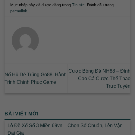
Mục nhập này đã được đăng trong
Tin tức
. Đánh dấu trang
permalink
.
Cược Bóng Đá NH88 – Đỉnh
Nổ Hũ Dễ Trúng Go88: Hành
Cao Cá Cược Thể Thao
Trình Chinh Phục Game
Trực Tuyến
BÀI VIẾT MỚI
Lô Đề Xổ Số 3 Miền 69vn – Chọn Số Chuẩn, Lên Vận
Đại Gia