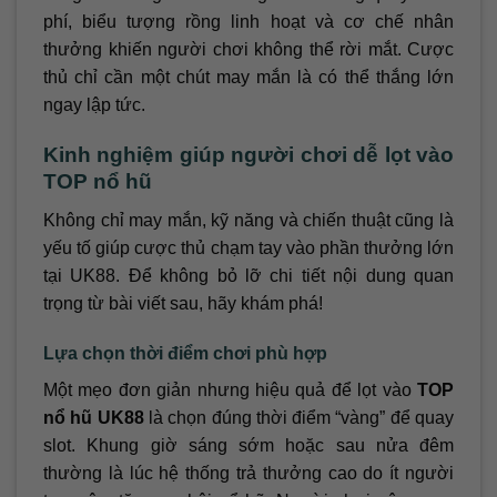
phí, biểu tượng rồng linh hoạt và cơ chế nhân
thưởng khiến người chơi không thể rời mắt. Cược
thủ chỉ cần một chút may mắn là có thể thắng lớn
ngay lập tức.
Kinh nghiệm giúp người chơi dễ lọt vào
TOP nổ hũ
Không chỉ may mắn, kỹ năng và chiến thuật cũng là
yếu tố giúp cược thủ chạm tay vào phần thưởng lớn
tại UK88. Để không bỏ lỡ chi tiết nội dung quan
trọng từ bài viết sau, hãy khám phá!
Lựa chọn thời điểm chơi phù hợp
Một mẹo đơn giản nhưng hiệu quả để lọt vào
TOP
nổ hũ UK88
là chọn đúng thời điểm “vàng” để quay
slot. Khung giờ sáng sớm hoặc sau nửa đêm
thường là lúc hệ thống trả thưởng cao do ít người