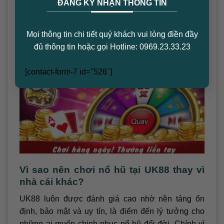
ĐĂNG KÝ NHẬN THÔNG TIN
thủ kéo dài thời gian trải nghiệm và nâng cao khả
năng lọt vào
TOP nổ hũ UK88
. Đừng quên theo dõi
thông báo và hộp thư để không bỏ lỡ cơ hội nhận
Mọi thông tin chi tiết quý khách vui lòng điền đầy
quà bất ngờ.
đủ thông tin hoặc gọi Hotline: 0969.23.33.23
[contact-form-7 id="526"]
Vì sao nên chơi nổ hũ tại UK88 thay vì
nhà cái khác?
UK88 luôn được đánh giá cao nhờ nền tảng ổn
định, bảo mật và uy tín, là điểm đến lý tưởng cho
những ai muốn chinh phục nổ hũ đổi đời. Chính vì