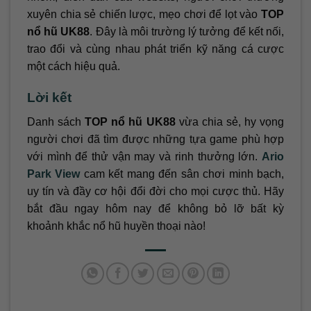
xuyên chia sẻ chiến lược, mẹo chơi để lọt vào
TOP
nổ hũ UK88
. Đây là môi trường lý tưởng để kết nối,
trao đổi và cùng nhau phát triển kỹ năng cá cược
một cách hiệu quả.
Lời kết
Danh sách
TOP nổ hũ UK88
vừa chia sẻ, hy vọng
người chơi đã tìm được những tựa game phù hợp
với mình để thử vận may và rinh thưởng lớn.
Ario
Park View
cam kết mang đến sân chơi minh bạch,
uy tín và đầy cơ hội đổi đời cho mọi cược thủ. Hãy
bắt đầu ngay hôm nay để không bỏ lỡ bất kỳ
khoảnh khắc nổ hũ huyền thoại nào!