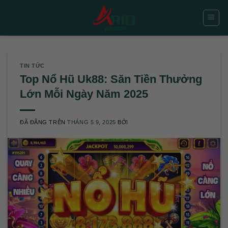
Chuyển
đến
nội
dung
TIN TỨC
Top Nổ Hũ Uk88: Săn Tiền Thưởng
Lớn Mỗi Ngày Năm 2025
ĐÃ ĐĂNG TRÊN
THÁNG 5 9, 2025
BỞI