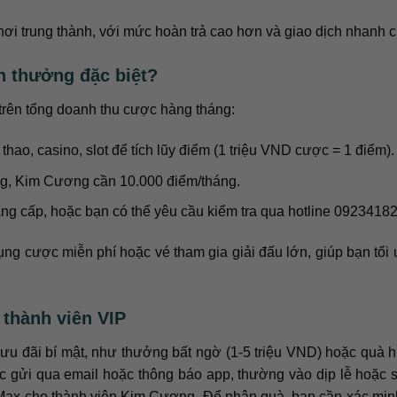
hơi trung thành, với mức hoàn trả cao hơn và giao dịch nhanh 
n thưởng đặc biệt?
trên tổng doanh thu cược hàng tháng:
thao, casino, slot để tích lũy điểm (1 triệu VND cược = 1 điểm).
ng, Kim Cương cần 10.000 điểm/tháng.
ng cấp, hoặc bạn có thể yêu cầu kiểm tra qua hotline 0923418
ng cược miễn phí hoặc vé tham gia giải đấu lớn, giúp bạn tối
 thành viên VIP
ưu đãi bí mật, như thưởng bất ngờ (1-5 triệu VND) hoặc quà h
c gửi qua email hoặc thông báo app, thường vào dịp lễ hoặc 
 Max cho thành viên Kim Cương. Để nhận quà, bạn cần xác mi