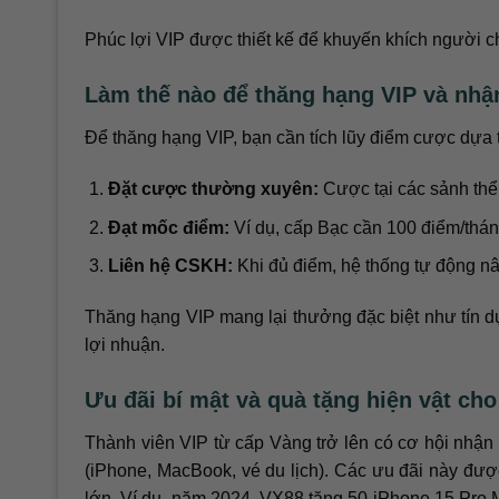
Phúc lợi VIP được thiết kế để khuyến khích người c
Làm thế nào để thăng hạng VIP và nhậ
Để thăng hạng VIP, bạn cần tích lũy điểm cược dựa 
Đặt cược thường xuyên:
Cược tại các sảnh thể 
Đạt mốc điểm:
Ví dụ, cấp Bạc cần 100 điểm/thá
Liên hệ CSKH:
Khi đủ điểm, hệ thống tự động nâ
Thăng hạng VIP mang lại thưởng đặc biệt như tín dụ
lợi nhuận.
Ưu đãi bí mật và quà tặng hiện vật cho
Thành viên VIP từ cấp Vàng trở lên có cơ hội nhận 
(iPhone, MacBook, vé du lịch). Các ưu đãi này đượ
lớn. Ví dụ, năm 2024, VX88 tặng 50 iPhone 15 Pro