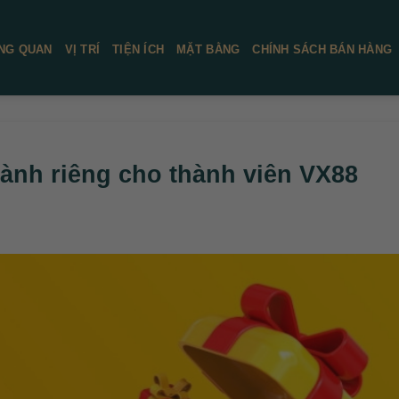
NG QUAN
VỊ TRÍ
TIỆN ÍCH
MẶT BẰNG
CHÍNH SÁCH BÁN HÀNG
ành riêng cho thành viên VX88