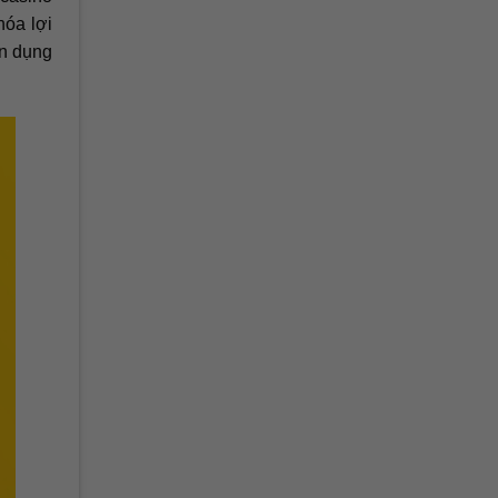
hóa lợi
ận dụng