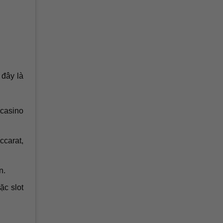
 đây là
 casino
ccarat,
n.
c slot