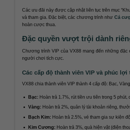
Các ưu đãi này được cập nhật liên tục trên mục “Kh
và tham gia. Đặc biệt, các chương trình như
Cá cượ
hoàn cược thua.
Đặc quyền vượt trội dành riên
Chương trình VIP của VX88 mang đến những đặc quy
người chơi tích cực.
Các cấp độ thành viên VIP và phúc lợi
VX88 chia thành viên VIP thành 4 cấp độ: Bạc, Vàng
Bạc:
Hoàn trả 1.7%, rút tiền ưu tiên trong 5 phút
Vàng:
Hoàn trả 2%, quản lý tài khoản riêng, thưởn
Bạch Kim:
Hoàn trả 2.5%, vé tham gia sự kiện độ
Kim Cương:
Hoàn trả 3%, quà hiện vật (điện thoạ