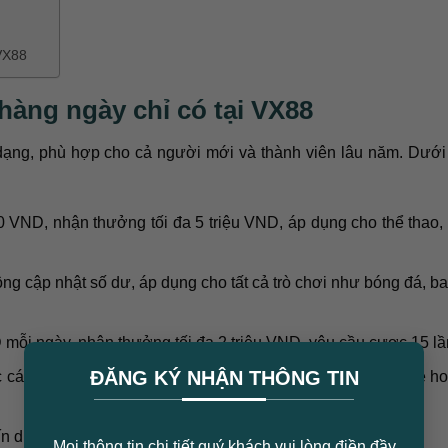
VX88
hàng ngày chỉ có tại VX88
dạng, phù hợp cho cả người mới và thành viên lâu năm. Dưới
 VND, nhận thưởng tối đa 5 triệu VND, áp dụng cho thể thao,
ng cập nhật số dư, áp dụng cho tất cả trò chơi như bóng đá, ba
mỗi ngày, nhận thưởng tối đa 2 triệu VND, yêu cầu cược 15 lầ
×
ĐĂNG KÝ NHẬN THÔNG TIN
các giải đấu lớn như Premier League, Champions League hoặ
n dụng cược, tùy cấp độ tài khoản.
Mọi thông tin chi tiết quý khách vui lòng điền đầy