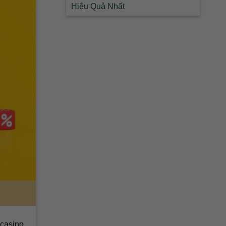
Hiệu Quả Nhất
 casino