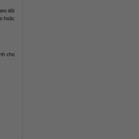
heo dõi
èo hoặc
ành cho