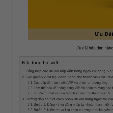
Ưu đãi hấp dẫn hàng
Nội dung bài viết
Tổng hợp các ưu đãi hấp dẫn hàng ngày chỉ có tại VX
Đặc quyền vượt trội dành riêng cho thành viên VIP củ
Các cấp độ thành viên VIP và phúc lợi tương ứng
Làm thế nào để thăng hạng VIP và nhận thưởng đặc b
Ưu đãi bí mật và quà tặng hiện vật cho thành viên VI
Hướng dẫn chi tiết cách nhận ưu đãi hàng ngày tại VX
Bước 1: Đăng ký và đăng nhập tài khoản thành viên
Bước 2: Kiểm tra và lựa chọn chương trình khuyến m