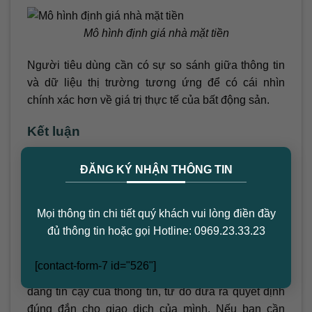
Mô hình định giá nhà mặt tiền
Người tiêu dùng cần có sự so sánh giữa thông tin
và dữ liệu thị trường tương ứng để có cái nhìn
chính xác hơn về giá trị thực tế của bất động sản.
Kết luận
×
Tìm kiếm tin tức mua bán bất động sản từ các
ĐĂNG KÝ NHẬN THÔNG TIN
website là cách nhanh chóng và tiết kiệm chi phí
nhất hiện nay. Tuy nhiên, người tiêu dùng cần phải
đối chiếu và liên kết các nguồn thông tin để lựa
Mọi thông tin chi tiết quý khách vui lòng điền đầy
chọn những dữ liệu chất lượng và có giá trị.
đủ thông tin hoặc gọi Hotline: 0969.23.33.23
Vì vậy, trước khi quyết định đầu tư, hãy sử dụng
[contact-form-7 id="526"]
những công cụ hỗ trợ để đảm bảo tính chính xác và
đáng tin cậy của thông tin, từ đó đưa ra quyết định
đúng đắn cho giao dịch của mình. Nếu bạn cần