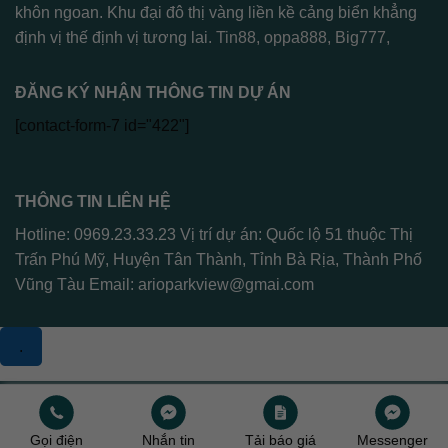
khôn ngoan. Khu đại đô thị vàng liền kề cảng biển khẳng
định vị thế định vị tương lai.
Tin88
,
oppa888
,
Big777
,
ĐĂNG KÝ NHẬN THÔNG TIN DỰ ÁN
[contact-form-7 id="422"]
THÔNG TIN LIÊN HỆ
Hotline: 0969.23.33.23 Vị trí dự án: Quốc lộ 51 thuộc Thị
Trấn Phú Mỹ, Huyện Tân Thành, Tỉnh Bà Rịa, Thành Phố
Vũng Tàu Email:
arioparkview@gmai.com
.
Copyright 2026 ©
Arioparkview
Gọi điện
Nhắn tin
Tải báo giá
Messenger