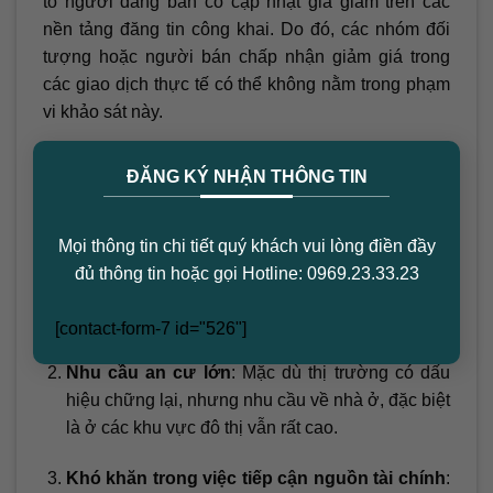
tố người đăng bán có cập nhật giá giảm trên các
nền tảng đăng tin công khai. Do đó, các nhóm đối
tượng hoặc người bán chấp nhận giảm giá trong
các giao dịch thực tế có thể không nằm trong phạm
vi khảo sát này.
×
Có thể thấy, các lý do chính khiến giá nhà đất chưa
ĐĂNG KÝ NHẬN THÔNG TIN
giảm mạnh bao gồm:
Tâm lý thị trường
: Nhiều người bán vẫn kỳ
Mọi thông tin chi tiết quý khách vui lòng điền đầy
vọng vào khả năng phục hồi của giá bất động
đủ thông tin hoặc gọi Hotline: 0969.23.33.23
sản trong tương lai gần, từ đó dẫn đến việc
không muốn giảm giá.
[contact-form-7 id="526"]
Nhu cầu an cư lớn
: Mặc dù thị trường có dấu
hiệu chững lại, nhưng nhu cầu về nhà ở, đặc biệt
là ở các khu vực đô thị vẫn rất cao.
Khó khăn trong việc tiếp cận nguồn tài chính
: