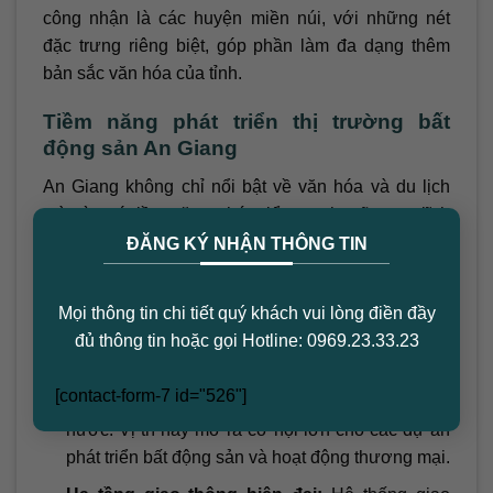
công nhận là các huyện miền núi, với những nét
đặc trưng riêng biệt, góp phần làm đa dạng thêm
bản sắc văn hóa của tỉnh.
Tiềm năng phát triển thị trường bất
động sản An Giang
An Giang không chỉ nổi bật về văn hóa và du lịch
mà còn có tiềm năng phát triển mạnh mẽ trong lĩnh
×
vực bất động sản. Dưới đây là một số yếu tố quan
ĐĂNG KÝ NHẬN THÔNG TIN
trọng góp phần tạo nên sức hút của thị trường bất
động sản tại đây:
Mọi thông tin chi tiết quý khách vui lòng điền đầy
đủ thông tin hoặc gọi Hotline: 0969.23.33.23
Vị trí chiến lược:
Nằm giữa giao thương quốc tế
với Campuchia, An Giang là cửa ngõ kinh tế
[contact-form-7 id="526"]
quan trọng, thu hút các nhà đầu tư trong và ngoài
nước. Vị trí này mở ra cơ hội lớn cho các dự án
phát triển bất động sản và hoạt động thương mại.