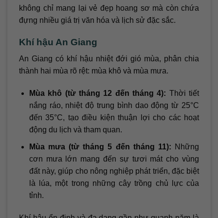
không chỉ mang lại vẻ đẹp hoang sơ mà còn chứa
đựng nhiều giá trị văn hóa và lịch sử đặc sắc.
Khí hậu An Giang
An Giang có khí hậu nhiệt đới gió mùa, phân chia
thành hai mùa rõ rệt: mùa khô và mùa mưa.
Mùa khô (từ tháng 12 đến tháng 4):
Thời tiết
nắng ráo, nhiệt độ trung bình dao động từ 25°C
đến 35°C, tạo điều kiện thuận lợi cho các hoạt
động du lịch và tham quan.
Mùa mưa (từ tháng 5 đến tháng 11):
Những
cơn mưa lớn mang đến sự tươi mát cho vùng
đất này, giúp cho nông nghiệp phát triển, đặc biệt
là lúa, một trong những cây trồng chủ lực của
tỉnh.
Khí hậu ổn định và đa dạng gần như quanh năm là