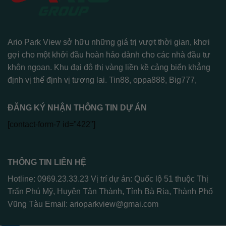
Ario Park View sở hữu những giá trị vượt thời gian, khơi
gợi cho một khởi đầu hoàn hảo dành cho các nhà đầu tư
khôn ngoan. Khu đại đô thị vàng liền kề cảng biển khẳng
định vị thế định vị tương lai.
Tin88
,
oppa888
,
Big777
,
ĐĂNG KÝ NHẬN THÔNG TIN DỰ ÁN
[contact-form-7 id="422"]
THÔNG TIN LIÊN HỆ
Hotline: 0969.23.33.23 Vị trí dự án: Quốc lộ 51 thuộc Thị
Trấn Phú Mỹ, Huyện Tân Thành, Tỉnh Bà Rịa, Thành Phố
Vũng Tàu Email:
arioparkview@gmai.com