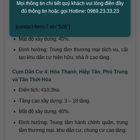
Mọi thông tin chi tiết quý khách vui lòng điền đầy
Cụm Dân Cư 3: Phú Thọ Hòa và Phú Thạnh
đủ thông tin hoặc gọi Hotline: 0969.23.33.23
Diện tích: 237,32ha.
[contact-form-7 id="526"]
Tầng cao xây dựng: 3 – 18 tầng.
Mật độ xây dựng: 40%.
Định hướng: Trung tâm thương mại dịch vụ, cải
tạo khu dân cư hiện hữu, nhà ở cao tầng.
Cụm Dân Cư 4: Hòa Thạnh, Hiệp Tân, Phú Trung
và Tân Thới Hòa
Diện tích: 410,3ha.
Tầng cao xây dựng: 3 – 18 tầng.
Mật độ xây dựng: 40%.
Định hướng: Trung tâm hành chính quận, trung
tâm thương mại, khu dân cư, chung cư cao tầng.