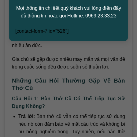
sạch sẽ và chuẩn bị một ít trái cây nhang đèn để làm
Mọi thông tin chi tiết quý khách vui lòng điền đầy
lễ xin gia tiên, thần linh để sử dụng lại bàn thờ.
đủ thông tin hoặc gọi Hotline: 0969.23.33.23
Sử dụng lại bàn thờ cũ có thể giúp gia chủ gây thiện
cảm với thần linh. Vì sự kính trọng, tôn kính và lòng
[contact-form-7 id="526"]
thành dành cho người trên trước để nhận được
nhiều ân đức.
Gia chủ sẽ gặp được nhiều may mắn và mọi vấn đề
trong cuộc sống đều được suôn sẻ thuận lợi.
Những Câu Hỏi Thường Gặp Về Bàn
Thờ Cũ
Câu Hỏi 1: Bàn Thờ Cũ Có Thể Tiếp Tục Sử
Dụng Không?
Trả lời:
Bàn thờ cũ vẫn có thể tiếp tục sử dụng
nếu nó còn đảm bảo về mặt cấu trúc và không bị
hư hỏng nghiêm trọng. Tuy nhiên, nếu bàn thờ