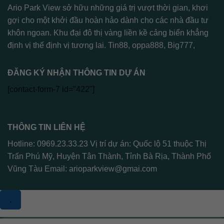
Ario Park View sở hữu những giá trị vượt thời gian, khơi
gợi cho một khởi đầu hoàn hảo dành cho các nhà đầu tư
khôn ngoan. Khu đại đô thị vàng liền kề cảng biển khẳng
định vị thế định vị tương lai.
Tin88
,
oppa888
,
Big777
,
ĐĂNG KÝ NHẬN THÔNG TIN DỰ ÁN
[contact-form-7 id="422"]
THÔNG TIN LIÊN HỆ
Hotline: 0969.23.33.23 Vị trí dự án: Quốc lộ 51 thuộc Thị
Trấn Phú Mỹ, Huyện Tân Thành, Tỉnh Bà Rịa, Thành Phố
Vũng Tàu Email:
arioparkview@gmai.com
.