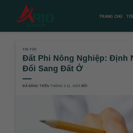
Chuyển
đến
TRANG CHỦ
TỔ
nội
dung
TIN TỨC
Đất Phi Nông Nghiệp: Định
Đổi Sang Đất Ở
ĐÃ ĐĂNG TRÊN
THÁNG 3 11, 2025
BỞI