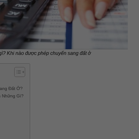
 gì? Khi nào được phép chuyển sang đất ở
Sang Đất Ở?
m Những Gì?