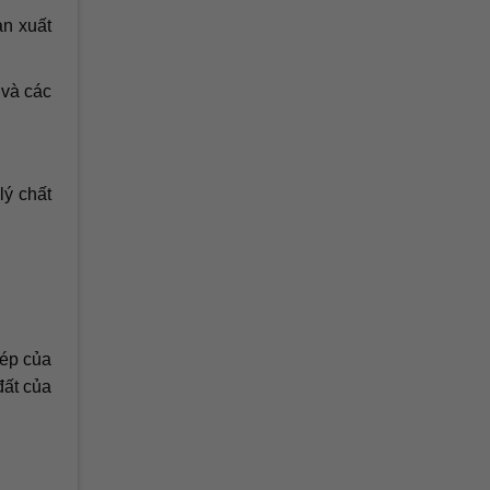
ản xuất
và các
lý chất
hép của
đất của