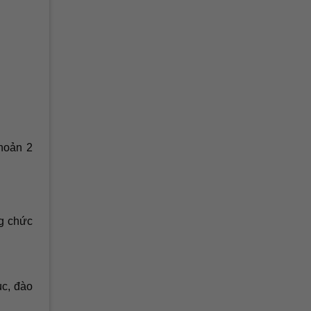
Khoản 2
ng chức
ục, đào