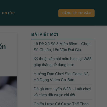
TIN TỨC
ĐĂNG KÝ TƯ VẤN
BÀI VIẾT MỚI
Lô Đề Xổ Số 3 Miền 69vn – Chọn
ển
Số Chuẩn, Lên Vận Đại Gia
Kỹ thuật xếp bài mậu binh tại W88
giúp thắng dễ dàng hơn
Hướng Dẫn Chơi Slot Game Nổ
Hũ Dạng Video Cơ Bản
Đá gà trực tuyến W88 – Luật chơi
và cách đặt cược chi tiết
Chiến Lược Cá Cược Thể Thao