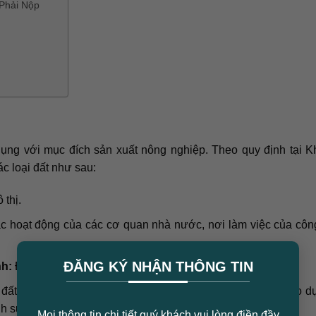
 Phải Nộp
?
ụng với mục đích sản xuất nông nghiệp. Theo quy định tại 
c loại đất như sau:
 thị.
c hoạt động của các cơ quan nhà nước, nơi làm việc của cô
×
ĐĂNG KÝ NHẬN THÔNG TIN
nh:
Đất bảo vệ an ninh trật tự quốc gia.
ất dùng cho các công trình như văn hóa, xã hội, y tế, giáo d
ình sự nghiệp khác.
Mọi thông tin chi tiết quý khách vui lòng điền đầy