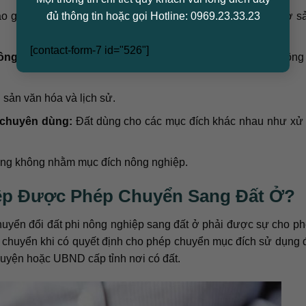
đủ thông tin hoặc gọi Hotline: 0969.23.33.23
o gồm các khu công nghiệp, dịch vụ thương mại, đất cơ sở s
[contact-form-7 id="526"]
công cộng:
Bao gồm đường bộ, đường sắt, đường hàng không 
 sản văn hóa và lịch sử.
c chuyên dùng:
Đất dùng cho các mục đích khác nhau như xử 
ụng không nhằm mục đích nông nghiệp.
iệp Được Phép Chuyển Sang Đất Ở?
chuyển đổi đất phi nông nghiệp sang đất ở phải được sự cho p
 chuyển khi có quyết định cho phép chuyển mục đích sử dụng 
yện hoặc UBND cấp tỉnh nơi có đất.