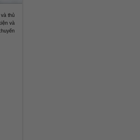
 và thủ
kiện và
chuyển