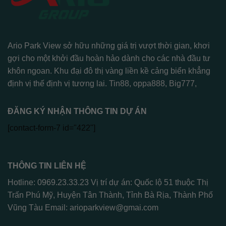
Ario Park View sở hữu những giá trị vượt thời gian, khơi
gợi cho một khởi đầu hoàn hảo dành cho các nhà đầu tư
khôn ngoan. Khu đại đô thị vàng liền kề cảng biển khẳng
định vị thế định vị tương lai.
Tin88
,
oppa888
,
Big777
,
ĐĂNG KÝ NHẬN THÔNG TIN DỰ ÁN
[contact-form-7 id="422"]
THÔNG TIN LIÊN HỆ
Hotline: 0969.23.33.23 Vị trí dự án: Quốc lộ 51 thuộc Thị
Trấn Phú Mỹ, Huyện Tân Thành, Tỉnh Bà Rịa, Thành Phố
Vũng Tàu Email:
arioparkview@gmai.com