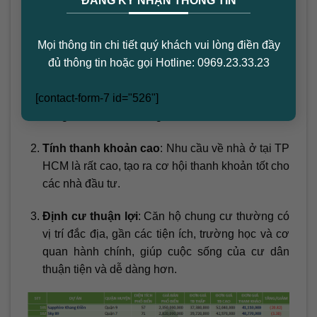
ĐĂNG KÝ NHẬN THÔNG TIN
Căn hộ Quận 9
Tại sao bạn nên đầu tư vào căn hộ
Mọi thông tin chi tiết quý khách vui lòng điền đầy
chung cư tại TP HCM?
đủ thông tin hoặc gọi Hotline: 0969.23.33.23
Tăng trưởng giá trị
: Thị trường bất động sản tại
[contact-form-7 id="526"]
TP HCM đang trên đà tăng trưởng mạnh mẽ, với
hàng loạt dự án hạ tầng được đầu tư.
Tính thanh khoản cao
: Nhu cầu về nhà ở tại TP
HCM là rất cao, tạo ra cơ hội thanh khoản tốt cho
các nhà đầu tư.
Định cư thuận lợi
: Căn hộ chung cư thường có
vị trí đắc địa, gần các tiện ích, trường học và cơ
quan hành chính, giúp cuộc sống của cư dân
thuận tiện và dễ dàng hơn.