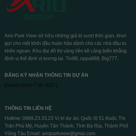
Ario Park View sở hữu những giá trị vượt thời gian, khơi
gợi cho một khởi đầu hoàn hảo dành cho các nhà đầu tư
khôn ngoan. Khu đại đô thị vàng liền kề cảng biển khẳng
định vị thế định vị tương lai.
Tin88
,
oppa888
,
Big777
,
ĐĂNG KÝ NHẬN THÔNG TIN DỰ ÁN
[contact-form-7 id="422"]
THÔNG TIN LIÊN HỆ
Hotline: 0969.23.33.23 Vị trí dự án: Quốc lộ 51 thuộc Thị
Trấn Phú Mỹ, Huyện Tân Thành, Tỉnh Bà Rịa, Thành Phố
Vũng Tàu Email:
arioparkview@gmai.com