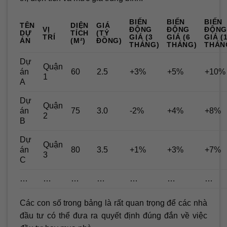
BIẾN
BIẾN
BIẾN
TÊN
DIỆN
GIÁ
VỊ
ĐỘNG
ĐỘNG
ĐỘN
DỰ
TÍCH
(TỶ
TRÍ
GIÁ (3
GIÁ (6
GIÁ (
ÁN
(M²)
ĐỒNG)
THÁNG)
THÁNG)
THÁN
Dự
Quận
án
60
2.5
+3%
+5%
+10%
1
A
Dự
Quận
án
75
3.0
-2%
+4%
+8%
2
B
Dự
Quận
án
80
3.5
+1%
+3%
+7%
3
C
…
…
…
…
…
…
…
Các con số trong bảng là rất quan trọng để các nhà
đầu tư có thể đưa ra quyết định đúng đắn về việc