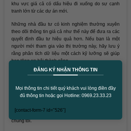
khu vực giá cả có dấu hiệu đi xuống do sự cạnh
tranh lớn từ các dự án mới.
Những nhà đầu tư có kinh nghiệm thường xuyên
theo dõi thông tin giá cả như thế này để đưa ra các
quyết định đầu tư hiệu quả hơn. Nếu bạn là một
người mới tham gia vào thị trường này, hãy lưu ý
rằng phân tích dữ liệu một cách kỹ lưỡng sẽ giúp
bạn tăng cơ hội thành công.
×
ĐĂNG KÝ NHẬN THÔNG TIN
Kết luận và lời khuyên
Thông qua bảng giá và phân tích trên, người mua
Mọi thông tin chi tiết quý khách vui lòng điền đầy
và nhà đầu tư sẽ có cái nhìn tổng quan về tình hình
đủ thông tin hoặc gọi Hotline: 0969.23.33.23
căn hộ chung cư tại TP HCM. Để biết thêm thông tin
chi tiết từng dự án hoặc cập nhật giá mới nhất, bạn
[contact-form-7 id="526"]
có thể tham khảo trên
Website
hoặc
Zalo App
của
chúng tôi.