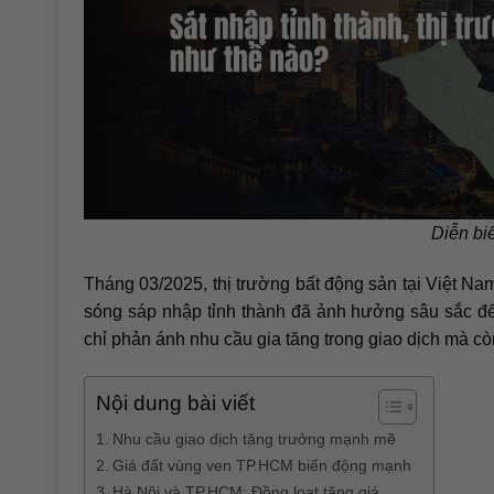
Diễn bi
Tháng 03/2025, thị trường bất động sản tại Việt Nam
sóng sáp nhập tỉnh thành đã ảnh hưởng sâu sắc đế
chỉ phản ánh nhu cầu gia tăng trong giao dịch mà cò
Nội dung bài viết
Nhu cầu giao dịch tăng trưởng mạnh mẽ
Giá đất vùng ven TP.HCM biến động mạnh
Hà Nội và TP.HCM: Đồng loạt tăng giá