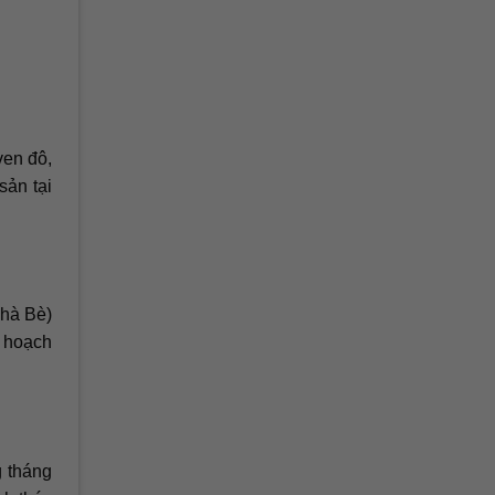
ven đô,
sản tại
Nhà Bè)
y hoạch
g tháng