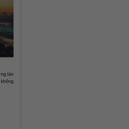
ững làn
y không