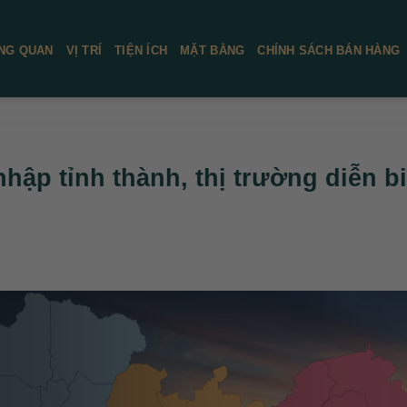
NG QUAN
VỊ TRÍ
TIỆN ÍCH
MẶT BẰNG
CHÍNH SÁCH BÁN HÀNG
nhập tỉnh thành, thị trường diễn b