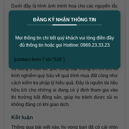
Dưới đây là hình ảnh minh hoạ cho các nguyên tắc
×
mua đất an toàn:
ĐĂNG KÝ NHẬN THÔNG TIN
Mọi thông tin chi tiết quý khách vui lòng điền đầy
Hình minh họa quy trình kiểm tra pháp lý khi mua
đủ thông tin hoặc gọi Hotline: 0969.23.33.23
đất
[contact-form-7 id="526"]
Video gốc từ anh Trần Hưng đã được chỉnh sửa với
sự đồng ý của tác giả, cung cấp thông tin chi tiết và
kinh nghiệm quý báu về quá trình mua đất cũng như
cách kiểm tra pháp lý hiệu quả. Đây là nguồn tài liệu
hữu ích cho những ai đang có ý định tham gia vào
thị trường bất động sản, giúp họ tránh được rủi ro
không đáng có khi giao dịch.
Kết luận
Thông qua bài viết này, hy vọng bạn đã có cái nhìn