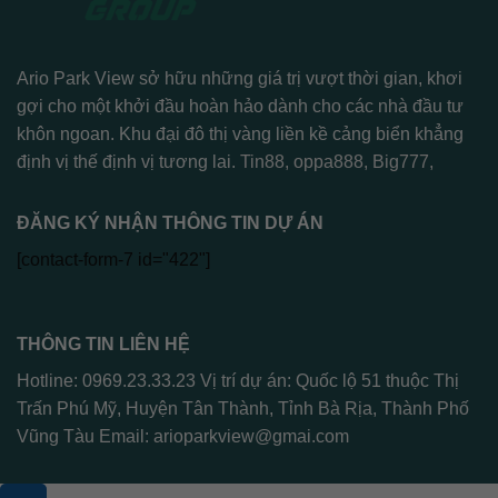
Ario Park View sở hữu những giá trị vượt thời gian, khơi
gợi cho một khởi đầu hoàn hảo dành cho các nhà đầu tư
khôn ngoan. Khu đại đô thị vàng liền kề cảng biển khẳng
định vị thế định vị tương lai.
Tin88
,
oppa888
,
Big777
,
ĐĂNG KÝ NHẬN THÔNG TIN DỰ ÁN
[contact-form-7 id="422"]
THÔNG TIN LIÊN HỆ
Hotline: 0969.23.33.23 Vị trí dự án: Quốc lộ 51 thuộc Thị
Trấn Phú Mỹ, Huyện Tân Thành, Tỉnh Bà Rịa, Thành Phố
Vũng Tàu Email:
arioparkview@gmai.com