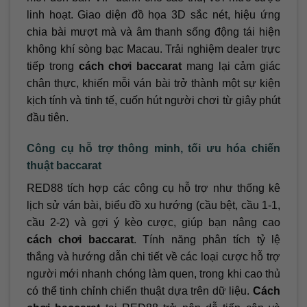
linh hoạt. Giao diện đồ họa 3D sắc nét, hiệu ứng
chia bài mượt mà và âm thanh sống động tái hiện
không khí sòng bạc Macau. Trải nghiệm dealer trực
tiếp trong
cách chơi baccarat
mang lại cảm giác
chân thực, khiến mỗi ván bài trở thành một sự kiện
kịch tính và tinh tế, cuốn hút người chơi từ giây phút
đầu tiên.
Công cụ hỗ trợ thông minh, tối ưu hóa chiến
thuật baccarat
RED88 tích hợp các công cụ hỗ trợ như thống kê
lịch sử ván bài, biểu đồ xu hướng (cầu bệt, cầu 1-1,
cầu 2-2) và gợi ý kèo cược, giúp bạn nâng cao
cách chơi baccarat
. Tính năng phân tích tỷ lệ
thắng và hướng dẫn chi tiết về các loại cược hỗ trợ
người mới nhanh chóng làm quen, trong khi cao thủ
có thể tinh chỉnh chiến thuật dựa trên dữ liệu.
Cách