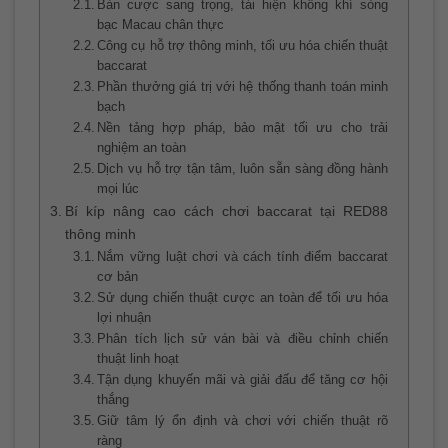
Bàn cược sang trọng, tái hiện không khí sòng
bạc Macau chân thực
Công cụ hỗ trợ thông minh, tối ưu hóa chiến thuật
baccarat
Phần thưởng giá trị với hệ thống thanh toán minh
bạch
Nền tảng hợp pháp, bảo mật tối ưu cho trải
nghiệm an toàn
Dịch vụ hỗ trợ tận tâm, luôn sẵn sàng đồng hành
mọi lúc
Bí kíp nâng cao cách chơi baccarat tại RED88
thông minh
Nắm vững luật chơi và cách tính điểm baccarat
cơ bản
Sử dụng chiến thuật cược an toàn để tối ưu hóa
lợi nhuận
Phân tích lịch sử ván bài và điều chỉnh chiến
thuật linh hoạt
Tận dụng khuyến mãi và giải đấu để tăng cơ hội
thắng
Giữ tâm lý ổn định và chơi với chiến thuật rõ
ràng