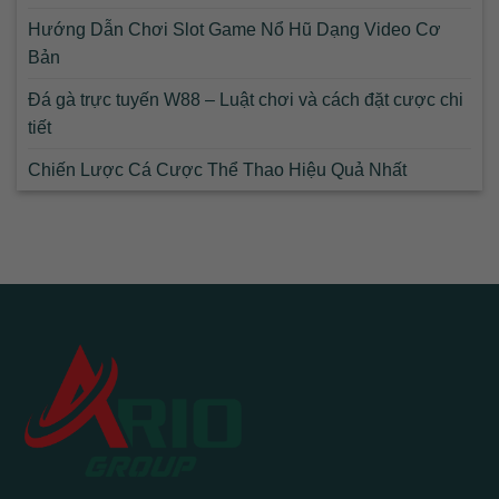
Hướng Dẫn Chơi Slot Game Nổ Hũ Dạng Video Cơ
Bản
Đá gà trực tuyến W88 – Luật chơi và cách đặt cược chi
tiết
Chiến Lược Cá Cược Thể Thao Hiệu Quả Nhất