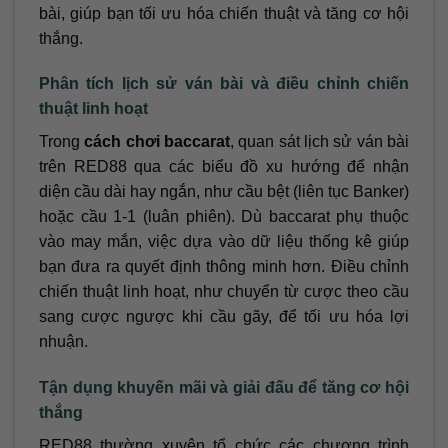
bài, giúp bạn tối ưu hóa chiến thuật và tăng cơ hội
thắng.
Phân tích lịch sử ván bài và điều chỉnh chiến
thuật linh hoạt
Trong
cách chơi baccarat
, quan sát lịch sử ván bài
trên RED88 qua các biểu đồ xu hướng để nhận
diện cầu dài hay ngắn, như cầu bệt (liên tục Banker)
hoặc cầu 1-1 (luân phiên). Dù baccarat phụ thuộc
vào may mắn, việc dựa vào dữ liệu thống kê giúp
bạn đưa ra quyết định thông minh hơn. Điều chỉnh
chiến thuật linh hoạt, như chuyển từ cược theo cầu
sang cược ngược khi cầu gãy, để tối ưu hóa lợi
nhuận.
Tận dụng khuyến mãi và giải đấu để tăng cơ hội
thắng
RED88 thường xuyên tổ chức các chương trình