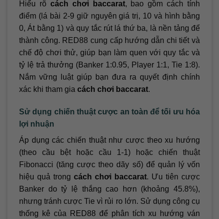
Hiểu rõ
cách chơi baccarat
, bao gồm cách tính
điểm (lá bài 2-9 giữ nguyên giá trị, 10 và hình bằng
0, Át bằng 1) và quy tắc rút lá thứ ba, là nền tảng để
thành công. RED88 cung cấp hướng dẫn chi tiết và
chế độ chơi thử, giúp bạn làm quen với quy tắc và
tỷ lệ trả thưởng (Banker 1:0.95, Player 1:1, Tie 1:8).
Nắm vững luật giúp bạn đưa ra quyết định chính
xác khi tham gia
cách chơi baccarat
.
Sử dụng chiến thuật cược an toàn để tối ưu hóa
lợi nhuận
Áp dụng các chiến thuật như cược theo xu hướng
(theo cầu bệt hoặc cầu 1-1) hoặc chiến thuật
Fibonacci (tăng cược theo dãy số) để quản lý vốn
hiệu quả trong
cách chơi baccarat
. Ưu tiên cược
Banker do tỷ lệ thắng cao hơn (khoảng 45.8%),
nhưng tránh cược Tie vì rủi ro lớn. Sử dụng công cụ
thống kê của RED88 để phân tích xu hướng ván