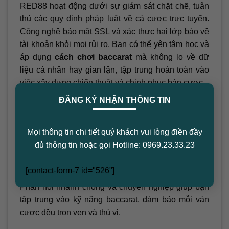
RED88 hoạt động dưới sự giám sát chặt chẽ, tuân
thủ các quy định pháp luật về cá cược trực tuyến.
Công nghệ bảo mật SSL và xác thực hai lớp bảo vệ
tài khoản khỏi mọi rủi ro. Bạn có thể yên tâm học và
áp dụng
cách chơi baccarat
mà không lo về dữ
liệu cá nhân hay gian lận, tập trung hoàn toàn vào
việc xây dựng chiến thuật và chinh phục bàn cược.
×
ĐĂNG KÝ NHẬN THÔNG TIN
Dịch vụ hỗ trợ tận tâm, luôn sẵn sàng đồng
hành mọi lúc
Mọi thông tin chi tiết quý khách vui lòng điền đầy
Đội ngũ chăm sóc khách hàng của RED88 hoạt
đủ thông tin hoặc gọi Hotline: 0969.23.33.23
động 24/7 qua chat trực tuyến, email hoặc hotline,
sẵn sàng giải đáp mọi thắc mắc về
cách chơi
[contact-form-7 id="526"]
baccarat
, từ luật chơi, chiến thuật đến giao dịch.
Phản hồi nhanh chóng và chuyên nghiệp giúp bạn
tập trung vào kỹ năng baccarat, đảm bảo mỗi ván
cược đều trọn vẹn và thú vị.