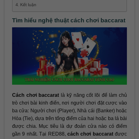
Kết luận
Tìm hiểu nghệ thuật cách chơi baccarat
Cách chơi baccarat
là kỹ năng cốt lõi để làm chủ
trò chơi bài kinh điển, nơi người chơi đặt cược vào
ba cửa: Người chơi (Player), Nhà cái (Banker) hoặc
Hòa (Tie), dựa trên tổng điểm của hai hoặc ba lá bài
được chia. Mục tiêu là dự đoán cửa nào có điểm
gần 9 nhất. Tại RED88,
cách chơi baccarat
được