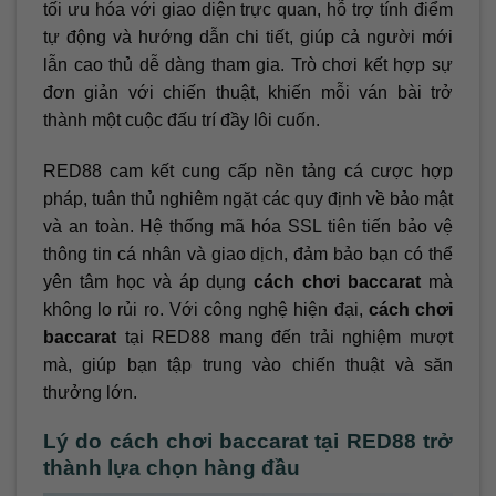
tối ưu hóa với giao diện trực quan, hỗ trợ tính điểm
tự động và hướng dẫn chi tiết, giúp cả người mới
lẫn cao thủ dễ dàng tham gia. Trò chơi kết hợp sự
đơn giản với chiến thuật, khiến mỗi ván bài trở
thành một cuộc đấu trí đầy lôi cuốn.
RED88 cam kết cung cấp nền tảng cá cược hợp
pháp, tuân thủ nghiêm ngặt các quy định về bảo mật
và an toàn. Hệ thống mã hóa SSL tiên tiến bảo vệ
thông tin cá nhân và giao dịch, đảm bảo bạn có thể
yên tâm học và áp dụng
cách chơi baccarat
mà
không lo rủi ro. Với công nghệ hiện đại,
cách chơi
baccarat
tại RED88 mang đến trải nghiệm mượt
mà, giúp bạn tập trung vào chiến thuật và săn
thưởng lớn.
Lý do cách chơi baccarat tại RED88 trở
thành lựa chọn hàng đầu