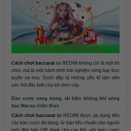
Cách chơi baccarat
tại RED88 không chỉ là một trò
chơi, mà là một hành trình trải nghiệm sòng bạc trực
tuyến xa hoa. Dưới đây là những yếu tố làm nên
sức hút đặc biệt của trò chơi này.
Bàn cược sang trọng, tái hiện không khí sòng
bạc Macau chân thực
Cách chơi baccarat
tại RED88 được áp dụng trên
các bàn cược đa dạng, từ bàn tiêu chuẩn cho người
mới đến bàn VIP dành cho cao thủ, với mức cược