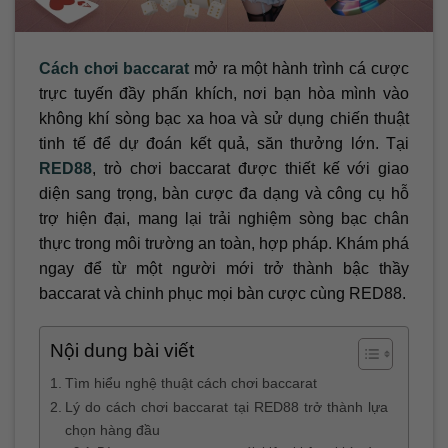
Cách chơi baccarat
mở ra một hành trình cá cược
trực tuyến đầy phấn khích, nơi bạn hòa mình vào
không khí sòng bạc xa hoa và sử dụng chiến thuật
tinh tế để dự đoán kết quả, săn thưởng lớn. Tại
RED88
, trò chơi baccarat được thiết kế với giao
diện sang trọng, bàn cược đa dạng và công cụ hỗ
trợ hiện đại, mang lại trải nghiệm sòng bạc chân
thực trong môi trường an toàn, hợp pháp. Khám phá
ngay để từ một người mới trở thành bậc thầy
baccarat và chinh phục mọi bàn cược cùng RED88.
Nội dung bài viết
Tìm hiểu nghệ thuật cách chơi baccarat
Lý do cách chơi baccarat tại RED88 trở thành lựa
chọn hàng đầu