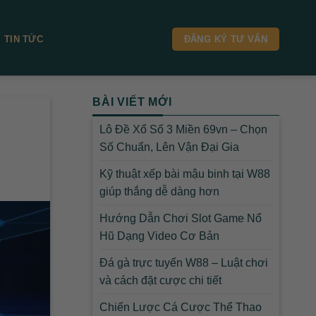
TIN TỨC
ĐĂNG KÝ TƯ VẤN
BÀI VIẾT MỚI
Lô Đề Xổ Số 3 Miền 69vn – Chọn
Số Chuẩn, Lên Vận Đại Gia
Kỹ thuật xếp bài mậu binh tại W88
giúp thắng dễ dàng hơn
Hướng Dẫn Chơi Slot Game Nổ
Hũ Dạng Video Cơ Bản
Đá gà trực tuyến W88 – Luật chơi
và cách đặt cược chi tiết
Chiến Lược Cá Cược Thể Thao