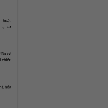
, hoặc
 lại cơ
 đấu cá
i chiến
mã hóa