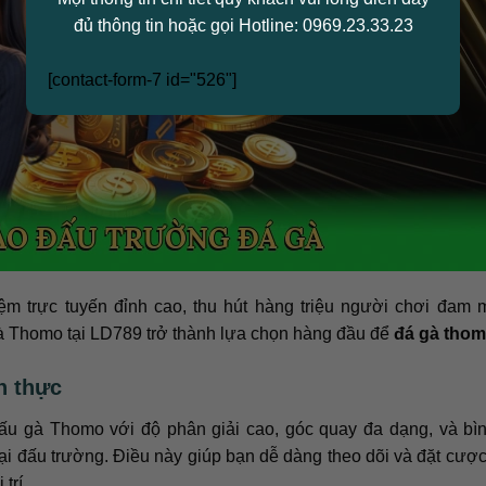
đủ thông tin hoặc gọi Hotline: 0969.23.33.23
[contact-form-7 id="526"]
ệm trực tuyến đỉnh cao, thu hút hàng triệu người chơi đam
gà Thomo tại LD789 trở thành lựa chọn hàng đầu để
đá gà tho
n thực
đấu gà Thomo với độ phân giải cao, góc quay đa dạng, và bì
i đấu trường. Điều này giúp bạn dễ dàng theo dõi và đặt cượ
trí.