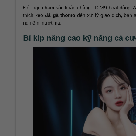
Đội ngũ chăm sóc khách hàng LD789 hoạt động 24/7
thích kèo
đá gà thomo
đến xử lý giao dịch, bạn 
nghiệm mượt mà.
Bí kíp nâng cao kỹ năng cá c