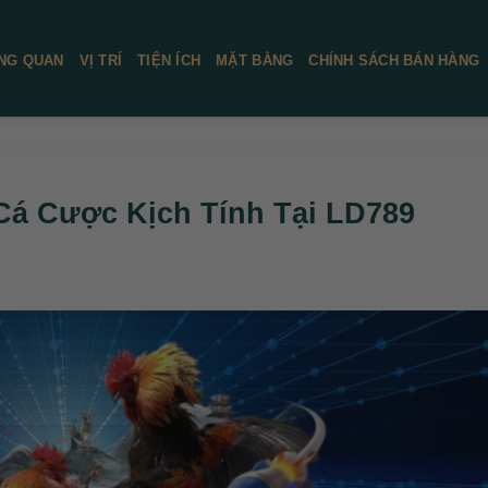
NG QUAN
VỊ TRÍ
TIỆN ÍCH
MẶT BẰNG
CHÍNH SÁCH BÁN HÀNG
Cá Cược Kịch Tính Tại LD789