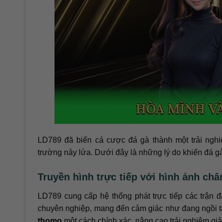
LD789 đã biến cá cược đá gà thành một trải nghi
trường nảy lửa. Dưới đây là những lý do khiến đá 
Truyền hình trực tiếp với hình ảnh châ
LD789 cung cấp hệ thống phát trực tiếp các trận 
chuyên nghiệp, mang đến cảm giác như đang ngồi tạ
thomo
một cách chính xác, nâng cao trải nghiệm giải 