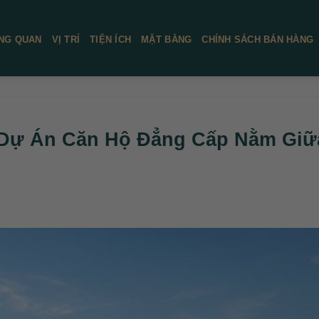
NG QUAN
VỊ TRÍ
TIỆN ÍCH
MẶT BẰNG
CHÍNH SÁCH BÁN HÀNG
 Dự Án Căn Hộ Đẳng Cấp Nằm Giữ