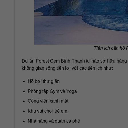
Tiện ích căn hộ
Dự án Forest Gem Bình Thạnh tự hào sở hữu hàng lo
không gian sống tiện lợi với các tiện ích như:
Hồ bơi thư giãn
Phòng tập Gym và Yoga
Công viên xanh mát
Khu vui chơi trẻ em
Nhà hàng và quán cà phê