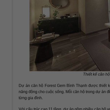
Thiết kế căn h
Dự án căn hộ Forest Gem Bình Thạnh được thiết kế 
năng động cho cuộc sống. Mỗi căn hộ trong dự án đều
từng gia đình.
Với cấu trúc cao 11 tầng, dự án gồm nhiều căn hộ 