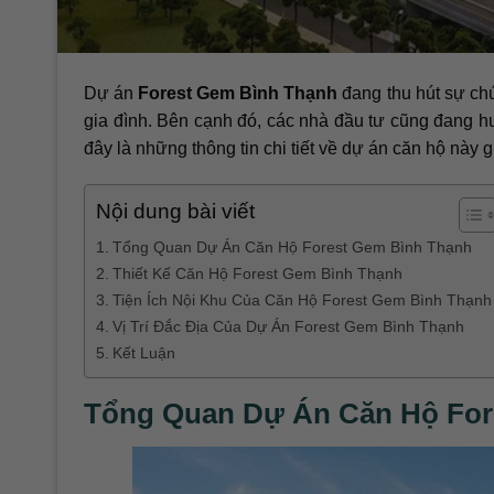
Dự án
Forest Gem Bình Thạnh
đang thu hút sự chú
gia đình. Bên cạnh đó, các nhà đầu tư cũng đang 
đây là những thông tin chi tiết về dự án căn hộ này 
Nội dung bài viết
Tổng Quan Dự Án Căn Hộ Forest Gem Bình Thạnh
Thiết Kế Căn Hộ Forest Gem Bình Thạnh
Tiện Ích Nội Khu Của Căn Hộ Forest Gem Bình Thạnh
Vị Trí Đắc Địa Của Dự Án Forest Gem Bình Thạnh
Kết Luận
Tổng Quan Dự Án Căn Hộ For