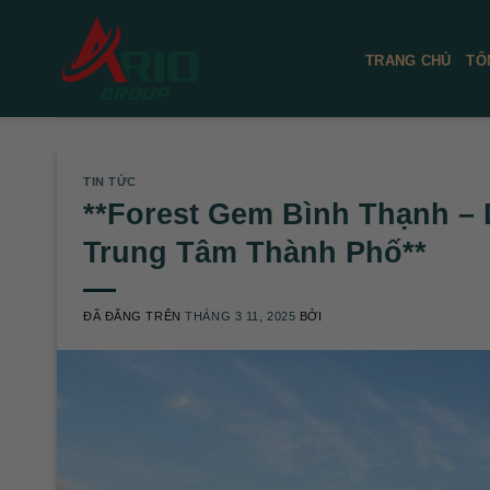
Chuyển
đến
TRANG CHỦ
TỔ
nội
dung
TIN TỨC
**Forest Gem Bình Thạnh –
Trung Tâm Thành Phố**
ĐÃ ĐĂNG TRÊN
THÁNG 3 11, 2025
BỞI