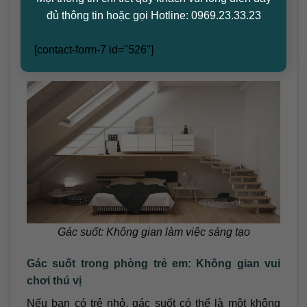
gác suốt không chỉ giúp mở rộng không gian mà
đủ thông tin hoặc gọi Hotline: 0969.23.33.23
còn tạo cảm giác mới lạ. Bạn có thể sử dụng gác để
đặt một giường ngủ hoặc biến nó thành một khu
[contact-form-7 id="526"]
vực làm việc riêng tư.
Gác suốt: Không gian làm việc sáng tạo
Gác suốt trong phòng trẻ em: Không gian vui
chơi thú vị
Nếu bạn có trẻ nhỏ, gác suốt có thể là một không