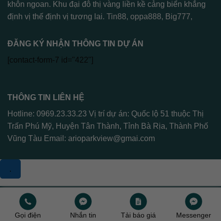
khôn ngoan. Khu đại đô thị vàng liền kề cảng biển khẳng
định vị thế định vị tương lai.
Tin88
,
oppa888
,
Big777
,
ĐĂNG KÝ NHẬN THÔNG TIN DỰ ÁN
[contact-form-7 id="422"]
THÔNG TIN LIÊN HỆ
Hotline: 0969.23.33.23 Vị trí dự án: Quốc lộ 51 thuộc Thị
Trấn Phú Mỹ, Huyện Tân Thành, Tỉnh Bà Rịa, Thành Phố
Vũng Tàu Email:
arioparkview@gmai.com
.
Copyright 2026 ©
Arioparkview
Gọi điện
Nhắn tin
Tải báo giá
Messenger