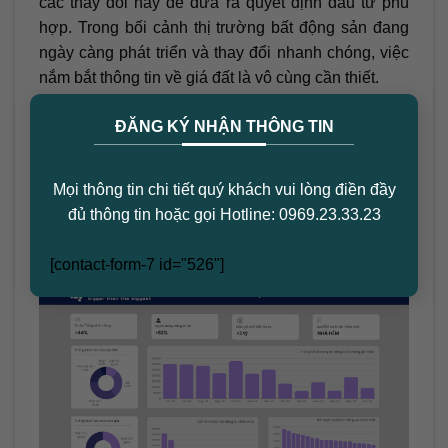
các thay đổi này để đưa ra quyết định đầu tư phù
hợp. Trong bối cảnh thị trường bất động sản đang
ngày càng phát triển và thay đổi nhanh chóng, việc
nắm bắt thông tin về giá đất là vô cùng cần thiết.
×
Để có những thông tin và phân tích chi tiết hơn về
ĐĂNG KÝ NHẬN THÔNG TIN
thị trường bất động sản cũng như những diễn biến
về giá đất tại TP.HCM, hãy theo dõi các báo cáo của
Mọi thông tin chi tiết quý khách vui lòng điền đầy
arioparkview.com – nơi giúp bạn cập nhật xu hướng
đủ thông tin hoặc gọi Hotline: 0969.23.33.23
mới nhất và đưa ra quyết định chính xác trong hành
trình tìm kiếm bất động sản của mình.
[contact-form-7 id="526"]