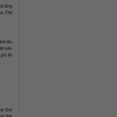
iá tăng
ao. Thế
thể lên
ất hiện
giá thị
ong Quý
và tình