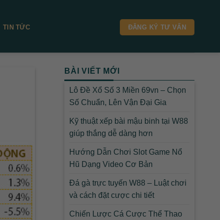
TIN TỨC
ĐĂNG KÝ TƯ VẤN
BÀI VIẾT MỚI
Lô Đề Xổ Số 3 Miền 69vn – Chọn
Số Chuẩn, Lên Vận Đại Gia
Kỹ thuật xếp bài mậu binh tại W88
giúp thắng dễ dàng hơn
Hướng Dẫn Chơi Slot Game Nổ
Hũ Dạng Video Cơ Bản
Đá gà trực tuyến W88 – Luật chơi
và cách đặt cược chi tiết
Chiến Lược Cá Cược Thể Thao