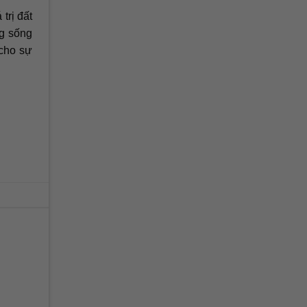
trị đất
ng sống
 cho sự