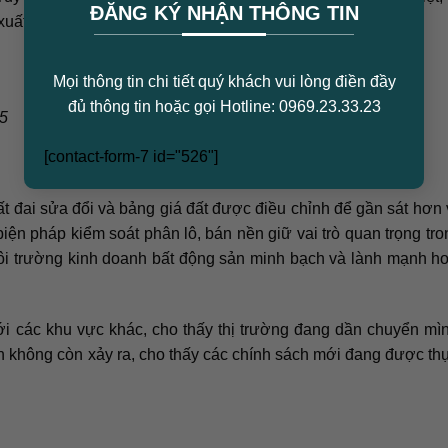
ĐĂNG KÝ NHẬN THÔNG TIN
uất hiện.
Mọi thông tin chi tiết quý khách vui lòng điền đầy
đủ thông tin hoặc gọi Hotline: 0969.23.33.23
25
[contact-form-7 id="526"]
t đai sửa đổi và bảng giá đất được điều chỉnh để gần sát hơn 
biện pháp kiểm soát phân lô, bán nền giữ vai trò quan trọng tro
 môi trường kinh doanh bất động sản minh bạch và lành mạnh h
ới các khu vực khác, cho thấy thị trường đang dần chuyển mì
 không còn xảy ra, cho thấy các chính sách mới đang được th