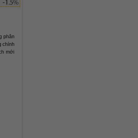
ng phân
g chính
ách mới