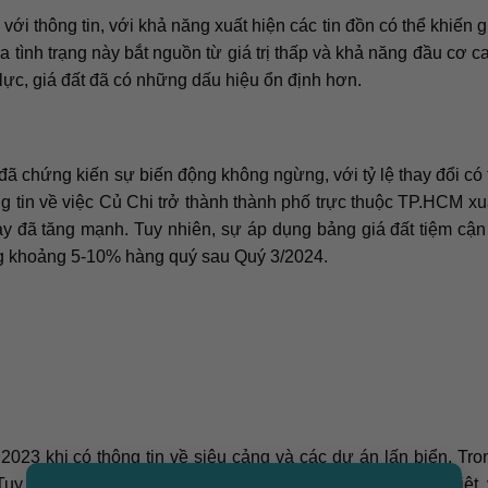
ới thông tin, với khả năng xuất hiện các tin đồn có thể khiến g
tình trạng này bắt nguồn từ giá trị thấp và khả năng đầu cơ c
 lực, giá đất đã có những dấu hiệu ổn định hơn.
ã chứng kiến sự biến động không ngừng, với tỷ lệ thay đổi có 
g tin về việc Củ Chi trở thành thành phố trực thuộc TP.HCM xu
y đã tăng mạnh. Tuy nhiên, sự áp dụng bảng giá đất tiệm cận 
ộng khoảng 5-10% hàng quý sau Quý 3/2024.
2023 khi có thông tin về siêu cảng và các dự án lấn biển. Tr
×
y nhiên, sau khi luật mới có hiệu lực, thị trường đã hạ nhiệt, 