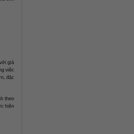
với giá
ng việc
ơn, đặc
nh theo
ực hiện