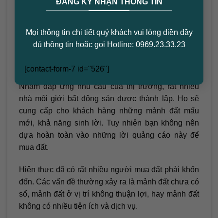
ĐĂNG KÝ NHẬN THÔNG TIN
Mọi thông tin chi tiết quý khách vui lòng điền đầy
đủ thông tin hoặc gọi Hotline: 0969.23.33.23
Vấn đề pháp lý khi mua đất Bình Phước
[contact-form-7 id="526"]
Không Mua Theo Sự Đổ Động
Nhằm đáp ứng nhu cầu của thị trường, rất nhiều
nhà môi giới bất động sản được thành lập. Họ sẽ
cung cấp cho khách hàng những mảnh đất mấu
mới, khả năng sinh lời. Tuy nhiên bạn không nên
dựa hoàn toàn vào những lời quảng cáo này để
mua đất.
Hiện thực đã có rất nhiều người mua đất phải khốn
đốn. Các vấn đề thường xảy ra là mảnh đất chưa có
sổ, mảnh đất ở vị trí không thuận lợi, hay mảnh đất
không có nhiều tiện ích và dịch vụ.