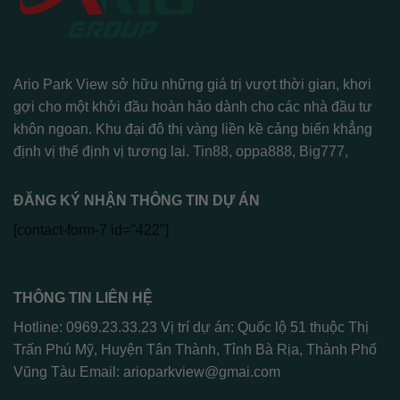
Ario Park View sở hữu những giá trị vượt thời gian, khơi
gợi cho một khởi đầu hoàn hảo dành cho các nhà đầu tư
khôn ngoan. Khu đại đô thị vàng liền kề cảng biển khẳng
định vị thế định vị tương lai.
Tin88
,
oppa888
,
Big777
,
ĐĂNG KÝ NHẬN THÔNG TIN DỰ ÁN
[contact-form-7 id="422"]
THÔNG TIN LIÊN HỆ
Hotline: 0969.23.33.23 Vị trí dự án: Quốc lộ 51 thuộc Thị
Trấn Phú Mỹ, Huyện Tân Thành, Tỉnh Bà Rịa, Thành Phố
Vũng Tàu Email:
arioparkview@gmai.com