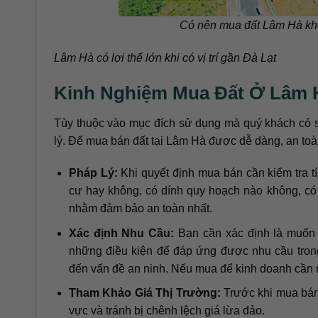
Có nên mua đất Lâm Hà khô
Lâm Hà có lợi thế lớn khi có vị trí gần Đà Lạt
Kinh Nghiệm Mua Đất Ở Lâm 
Tùy thuộc vào mục đích sử dụng mà quý khách có sự
lý. Để mua bán đất tại Lâm Hà được dễ dàng, an toà
Pháp Lý:
Khi quyết định mua bán cần kiểm tra t
cư hay không, có dính quy hoạch nào không, có 
nhằm đảm bảo an toàn nhất.
Xác định Nhu Cầu:
Bạn cần xác định là muốn 
những điều kiện để đáp ứng được nhu cầu trong
đến vấn đề an ninh. Nếu mua để kinh doanh cần n
Tham Khảo Giá Thị Trường:
Trước khi mua bán
vực và tránh bị chênh lệch giá lừa đảo.