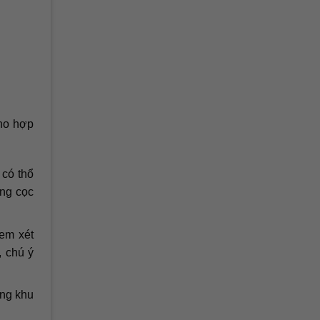
cho hợp
 có thổ
ống cọc
em xét
, chú ý
ừng khu