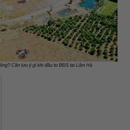
ng? Cần lưu ý gì khi đầu tư BĐS tại Lâm Hà