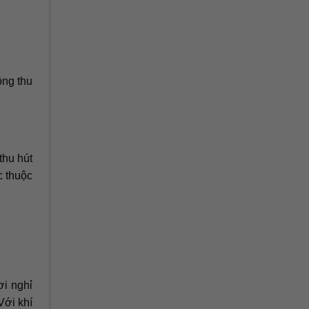
ồng thu
thu hút
c thuộc
ơi nghỉ
Với khí