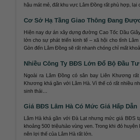
hậu mát mẻ, đất khu vực Lâm Đồng rất phù hợp, lại c
Cơ Sở Hạ Tầng Giao Thông Đang Đượ
Hiện nay dự án xây dựng đường Cao Tốc Dầu Giây
lớn cho sự phát triển kinh tế – xã hội cho tỉnh L
Gòn đến Lâm Đồng sẽ rất nhanh chóng chỉ mất khoả
Nhiều Công Ty BĐS Lớn Đổ Bộ Đầu Tư
Ngoài ra Lâm Đồng có sân bay Liên Khương rất 
Khương khá gần với Lâm Hà. Vì thế có rất nhiều nh
sinh thái…
Giá BĐS Lâm Hà Có Mức Giá Hấp Dẫn
Lâm Hà khá gần với Đà Lạt nhưng mức giá BĐS tại 
khoảng 500 triệu/sào vùng ven. Trong khi đó huyệ
nên lợi thế của Lâm Hà rất lớn.