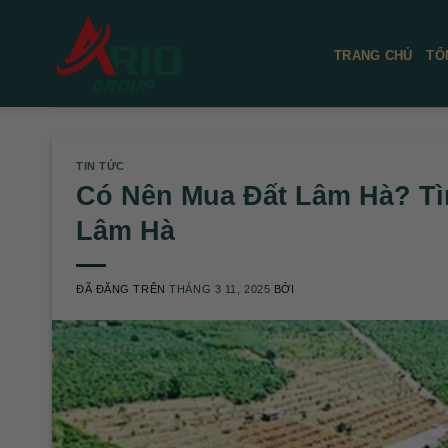
Chuyển
đến
TRANG CHỦ
TỔ
nội
dung
TIN TỨC
Có Nên Mua Đất Lâm Hà? Tì
Lâm Hà
ĐÃ ĐĂNG TRÊN
THÁNG 3 11, 2025
BỞI