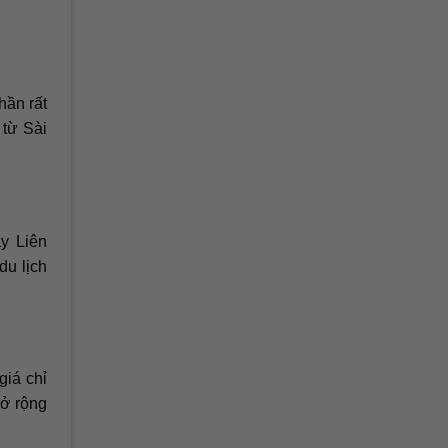
ần rất
 từ Sài
y Liên
du lịch
giá chỉ
mở rộng