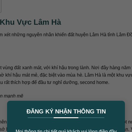
 Khu Vực Lâm Hà
m xét những nguyên nhân khiến đất huyện Lâm Hà tỉnh Lâm Đ
vùng đất xanh mát, với khí hậu trong lành. Nơi đây hàng năm 
nhờ khí hậu mát mẻ, đặc biệt vào mùa hè. Lâm Hà là một khu vự
ậu rất thích hợp để đầu tư nghỉ dưỡng, second home.
nên mạnh mẽ
×
ĐĂNG KÝ NHẬN THÔNG TIN
 nên mạnh mẽ. Người dân ở thành phố có xu hướng tìm một n
hữu một ngôi nhà thứ hai để nghỉ ngơi, thư giãn cuối tuần. 
Mọi thông tin chi tiết quý khách vui lòng điền đầy