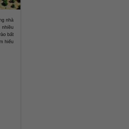
ững nhà
, nhiều
vào bất
ìm hiểu