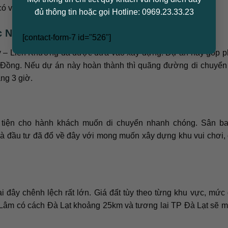
ó vị trí gần TPHCM rất thuận tiện cho việc di chuyển.
đủ thông tin hoặc gọi Hotline: 0969.23.33.23
c Nâng Cấp
[contact-form-7 id="526"]
 – Liên Khương đã được đưa vào xây dựng. Dự án này góp ph
âm Đồng. Nếu dự án này hoàn thành thì quãng đường di chuyển
ng 3 giờ.
tiện cho hành khách muốn di chuyển nhanh chóng. Sân ba
à đầu tư đã đổ về đây với mong muốn xây dựng khu vui chơi, 
đây chênh lệch rất lớn. Giá đất tùy theo từng khu vực, mức 
n Lâm có cách Đà Lạt khoảng 25km và tương lai TP Đà Lạt sẽ 