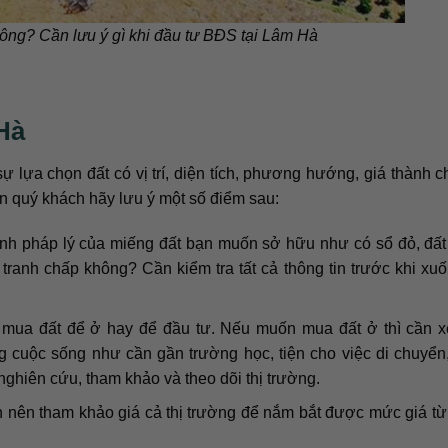
ng? Cần lưu ý gì khi đầu tư BĐS tại Lâm Hà
Hà
 lựa chọn đất có vị trí, diện tích, phương hướng, giá thành 
n quý khách hãy lưu ý một số điểm sau:
ính pháp lý của miếng đất bạn muốn sở hữu như có sổ đỏ, đất
tranh chấp không? Cần kiểm tra tất cả thông tin trước khi xu
mua đất để ở hay để đầu tư. Nếu muốn mua đất ở thì cần x
 cuộc sống như cần gần trường học, tiện cho việc di chuyển
ghiên cứu, tham khảo và theo dõi thị trường.
 nên tham khảo giá cả thị trường để nắm bắt được mức giá t