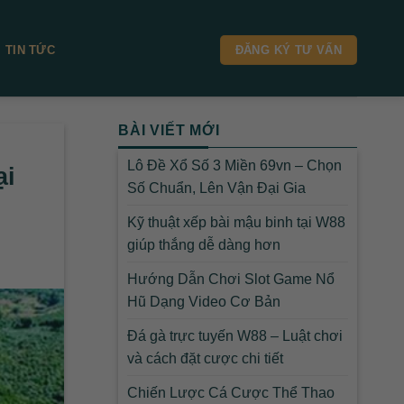
TIN TỨC
ĐĂNG KÝ TƯ VẤN
BÀI VIẾT MỚI
Lô Đề Xổ Số 3 Miền 69vn – Chọn
ại
Số Chuẩn, Lên Vận Đại Gia
Kỹ thuật xếp bài mậu binh tại W88
giúp thắng dễ dàng hơn
Hướng Dẫn Chơi Slot Game Nổ
Hũ Dạng Video Cơ Bản
Đá gà trực tuyến W88 – Luật chơi
và cách đặt cược chi tiết
Chiến Lược Cá Cược Thể Thao