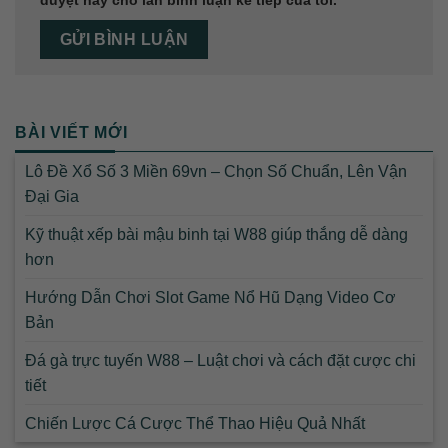
duyệt này cho lần bình luận kế tiếp của tôi.
BÀI VIẾT MỚI
Lô Đề Xổ Số 3 Miền 69vn – Chọn Số Chuẩn, Lên Vận
Đại Gia
Kỹ thuật xếp bài mậu binh tại W88 giúp thắng dễ dàng
hơn
Hướng Dẫn Chơi Slot Game Nổ Hũ Dạng Video Cơ
Bản
Đá gà trực tuyến W88 – Luật chơi và cách đặt cược chi
tiết
Chiến Lược Cá Cược Thể Thao Hiệu Quả Nhất