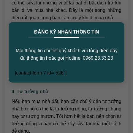
có thể sửa lại nhưng vị trí lại bất di bất dịch trở khi
bán đi và mua nhà khác. Đây là một trong những
điều rất quan trọng bạn cần lưu ý khi đi mua nhà.
×
3. Hàng xóm xung quanh
ĐĂNG KÝ NHẬN THÔNG TIN
Bên cạnh những vấn đề liên quan đến pháp lý, địa
điểm, hướng nhà theo tuổi thì hàng xóm là một trong
Mọi thông tin chi tiết quý khách vui lòng điền đầy
những yếu tố quan trọng khác bạn cần phải lưu ý
đủ thông tin hoặc gọi Hotline: 0969.23.33.23
khi mua nhà. Bạn nên hỏi hàng xóm xung quanh
nhà mới trước khi quyết định mua để tránh gặp phải
[contact-form-7 id="526"]
những rắc rối về sau.
4. Tư tưởng nhà
Nếu bạn mua nhà đất, bạn cần chú ý đến tư tưởng
nhà bởi nó có thể là tư tưởng riêng, tư tưởng chung
hay tư tưởng mượn. Tốt hơn hết là bạn nên chọn tư
tưởng riêng vì bạn có thể xây sửa lại nhà một cách
dễ dàng.