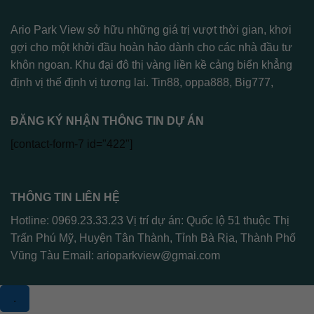
Ario Park View sở hữu những giá trị vượt thời gian, khơi
gợi cho một khởi đầu hoàn hảo dành cho các nhà đầu tư
khôn ngoan. Khu đại đô thị vàng liền kề cảng biển khẳng
định vị thế định vị tương lai.
Tin88
,
oppa888
,
Big777
,
ĐĂNG KÝ NHẬN THÔNG TIN DỰ ÁN
[contact-form-7 id="422"]
THÔNG TIN LIÊN HỆ
Hotline: 0969.23.33.23 Vị trí dự án: Quốc lộ 51 thuộc Thị
Trấn Phú Mỹ, Huyện Tân Thành, Tỉnh Bà Rịa, Thành Phố
Vũng Tàu Email:
arioparkview@gmai.com
.