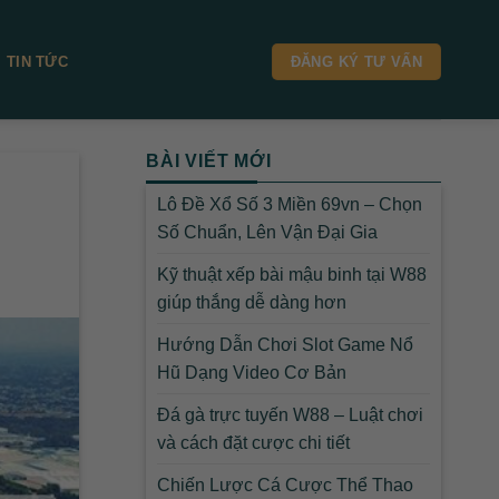
TIN TỨC
ĐĂNG KÝ TƯ VẤN
BÀI VIẾT MỚI
Lô Đề Xổ Số 3 Miền 69vn – Chọn
Số Chuẩn, Lên Vận Đại Gia
Kỹ thuật xếp bài mậu binh tại W88
giúp thắng dễ dàng hơn
Hướng Dẫn Chơi Slot Game Nổ
Hũ Dạng Video Cơ Bản
Đá gà trực tuyến W88 – Luật chơi
và cách đặt cược chi tiết
Chiến Lược Cá Cược Thể Thao