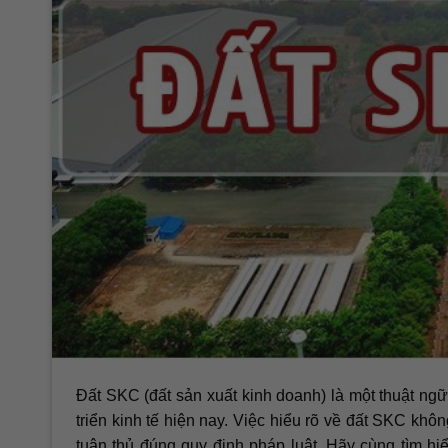
Đất SKC (đất sản xuất kinh doanh) là một thuật ngữ 
triển kinh tế hiện nay. Việc hiểu rõ về đất SKC kh
tuân thủ đúng quy định pháp luật. Hãy cùng tìm h