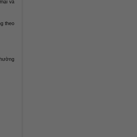
 mại và
ng theo
 thường