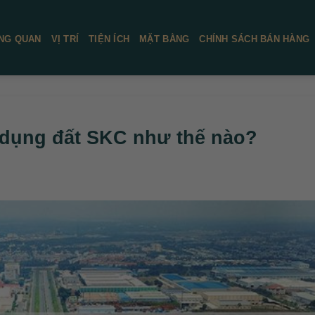
NG QUAN
VỊ TRÍ
TIỆN ÍCH
MẶT BẰNG
CHÍNH SÁCH BÁN HÀNG
 dụng đất SKC như thế nào?