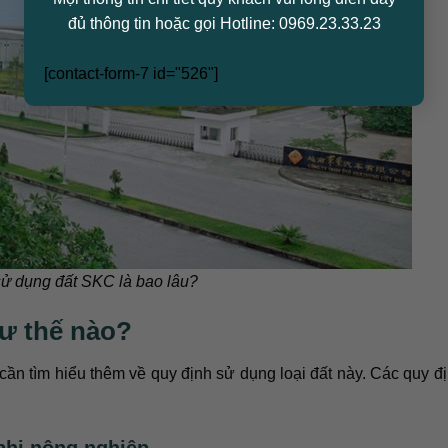
đủ thông tin hoặc gọi Hotline: 0969.23.33.23
[contact-form-7 id="526"]
sử dụng đất SKC là bao lâu?
ư thế nào?
cần tìm hiểu thêm về quy định sử dụng loại đất này. Các quy đ
phi nông nghiệp