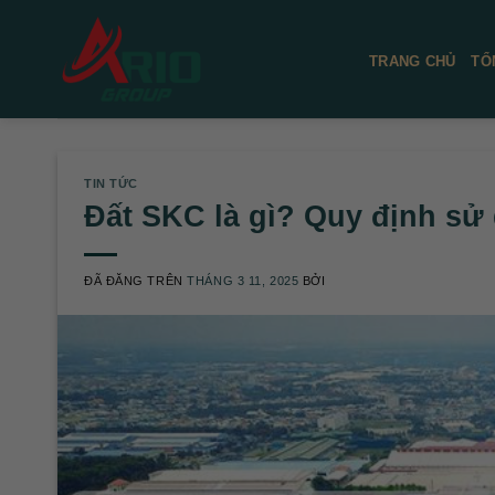
Chuyển
đến
TRANG CHỦ
TỔ
nội
dung
TIN TỨC
Đất SKC là gì? Quy định sử
ĐÃ ĐĂNG TRÊN
THÁNG 3 11, 2025
BỞI