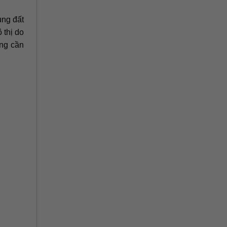
ụng đất
 thị do
ũng cần