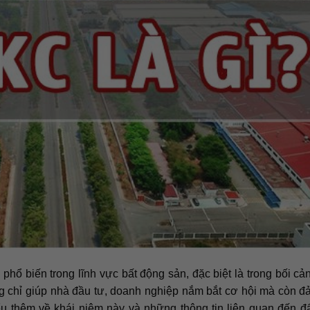
phổ biến trong lĩnh vực bất động sản, đặc biệt là trong bối cả
ông chỉ giúp nhà đầu tư, doanh nghiệp nắm bắt cơ hội mà còn 
iểu thêm về khái niệm này và những thông tin liên quan đến 