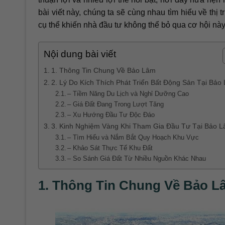
bài viết này, chúng ta sẽ cùng nhau tìm hiểu về thị
cụ thể khiến nhà đầu tư không thể bỏ qua cơ hội này
Nội dung bài viết
1. Thông Tin Chung Về Bảo Lâm
2. Lý Do Kích Thích Phát Triển Bất Động Sản Tại Bảo
– Tiềm Năng Du Lịch và Nghỉ Dưỡng Cao
– Giá Đất Đang Trong Lượt Tăng
– Xu Hướng Đầu Tư Độc Đáo
3. Kinh Nghiệm Vàng Khi Tham Gia Đầu Tư Tại Bảo 
– Tìm Hiểu và Nắm Bắt Quy Hoạch Khu Vực
– Khảo Sát Thực Tế Khu Đất
– So Sánh Giá Đất Từ Nhiều Nguồn Khác Nhau
1. Thông Tin Chung Về Bảo L