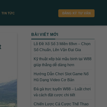
TIN TỨC
ĐĂNG KÝ TƯ VẤN
BÀI VIẾT MỚI
Lô Đề Xổ Số 3 Miền 69vn – Chọn
t
Số Chuẩn, Lên Vận Đại Gia
Kỹ thuật xếp bài mậu binh tại W88
giúp thắng dễ dàng hơn
Hướng Dẫn Chơi Slot Game Nổ
Hũ Dạng Video Cơ Bản
Đá gà trực tuyến W88 – Luật chơi
và cách đặt cược chi tiết
Chiến Lược Cá Cược Thể Thao