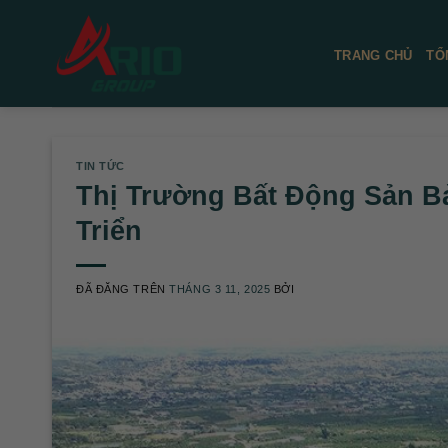
Chuyển
đến
TRANG CHỦ
TỔ
nội
dung
TIN TỨC
Thị Trường Bất Động Sản B
Triển
ĐÃ ĐĂNG TRÊN
THÁNG 3 11, 2025
BỞI