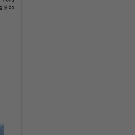
g lý do