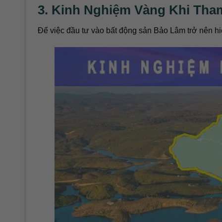
3. Kinh Nghiệm Vàng Khi Tha
Để việc đầu tư vào bất động sản Bảo Lâm trở nên h