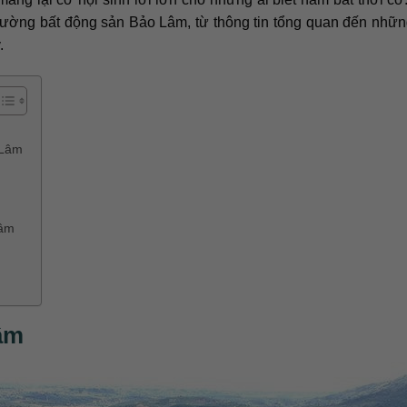
 trường bất động sản Bảo Lâm, từ thông tin tổng quan đến nhữn
.
 Lâm
Lâm
âm