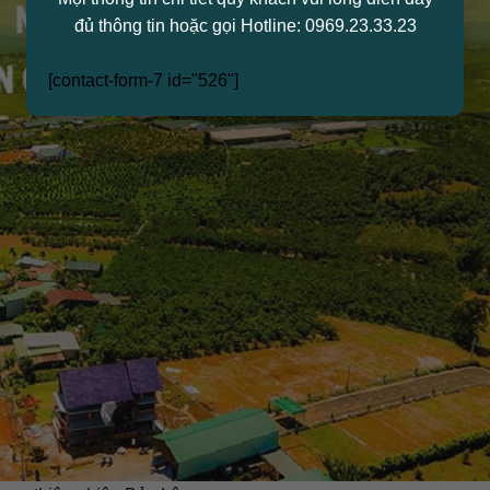
đủ thông tin hoặc gọi Hotline: 0969.23.33.23
[contact-form-7 id="526"]