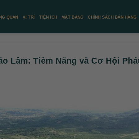
NG QUAN
VỊ TRÍ
TIỆN ÍCH
MẶT BẰNG
CHÍNH SÁCH BÁN HÀNG
ảo Lâm: Tiềm Năng và Cơ Hội Phá