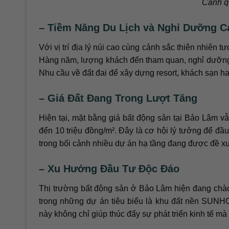
Cảnh q
– Tiềm Năng Du Lịch và Nghỉ Dưỡng C
Với vị trí địa lý núi cao cùng cảnh sắc thiên nhiên
Hàng năm, lượng khách đến tham quan, nghỉ dưỡng t
Nhu cầu về đất đai để xây dựng resort, khách sạn ha
– Giá Đất Đang Trong Lượt Tăng
Hiện tại, mặt bằng giá bất động sản tại Bảo Lâm vẫ
đến 10 triệu đồng/m². Đây là cơ hội lý tưởng để đầu t
trong bối cảnh nhiều dự án hạ tầng đang được đề xu
– Xu Hướng Đầu Tư Độc Đáo
Thị trường bất động sản ở Bảo Lâm hiện đang chào
trong những dự án tiêu biểu là khu đất nền SUNHO
này không chỉ giúp thúc đẩy sự phát triển kinh tế mà