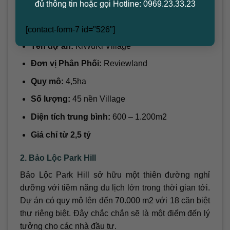
đủ thông tin hoặc gọi Hotline: 0969.23.33.23
này rất phù hợp với những ai đang tìm kiếm một
ngôi nhà thứ hai để nghỉ dưỡng.
[contact-form-7 id="526"]
Tên dự án:
KiWuKi Village
Đơn vị Phân Phối:
Reviewland
Quy mô:
4,5ha
Số lượng:
45 nền Village
Diện tích trung bình:
600 – 1.200m2
Giá chỉ từ 2,5 tỷ
2. Bảo Lộc Park Hill
Bảo Lộc Park Hill sở hữu một thiên đường nghỉ
dưỡng với tiềm năng du lịch lớn trong thời gian tới.
Dự án có quy mô lên đến 70.000 m2 với 18 căn biệt
thự riêng biệt. Đây chắc chắn sẽ là một điểm đến lý
tưởng cho các nhà đầu tư.