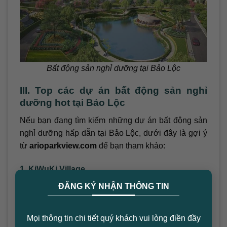
Bất động sản nghỉ dưỡng tại Bảo Lộc
III. Top các dự án bất động sản nghỉ
dưỡng hot tại Bảo Lộc
Nếu bạn đang tìm kiếm những dự án bất động sản
nghỉ dưỡng hấp dẫn tại Bảo Lộc, dưới đây là gợi ý
từ
arioparkview.com
để bạn tham khảo:
1. KiWuKi Village
×
KiWuKi Village được xây dựng với quy mô 4,5 ha,
ĐĂNG KÝ NHẬN THÔNG TIN
thiết kế nhà vườn đơn giản, tinh tế và hòa hợp với
thiên nhiên. Ngôi làng nhỏ này có cung ứng khoảng
Mọi thông tin chi tiết quý khách vui lòng điền đầy
45 nền đất với diện tích từ 600 – 1.200 m2. Khu vực