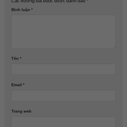
Các trường bắt buộc được đánh dấu
*
Bình luận
*
Tên
*
Email
*
Trang web