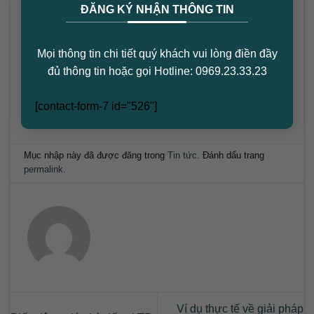
×
cho bạn những phân tích chuyên sâu và cập nhật thị
ĐĂNG KÝ NHẬN THÔNG TIN
trường chính xác nhất. Hãy theo dõi chúng tôi để
không bỏ lỡ bất kỳ cơ hội nào trong lĩnh vực bất
Mọi thông tin chi tiết quý khách vui lòng điền đầy
động sản!
đủ thông tin hoặc gọi Hotline: 0969.23.33.23
[contact-form-7 id="526"]
Mục nhập này đã được đăng trong
Tin tức
. Đánh dấu trang
permalink
.
Ví dụ thực tế về giải pháp