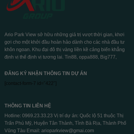
Ario Park View sở hữu những giá trị vượt thời gian, khơi
gợi cho một khởi đầu hoàn hảo dành cho các nhà đầu tư
khôn ngoan. Khu đại đô thị vàng liền kề cảng biển khẳng
định vị thế định vị tương lai.
Tin88
,
oppa888
,
Big777
,
ĐĂNG KÝ NHẬN THÔNG TIN DỰ ÁN
[contact-form-7 id="422"]
THÔNG TIN LIÊN HỆ
Hotline: 0969.23.33.23 Vị trí dự án: Quốc lộ 51 thuộc Thị
Trấn Phú Mỹ, Huyện Tân Thành, Tỉnh Bà Rịa, Thành Phố
Vũng Tàu Email:
arioparkview@gmai.com