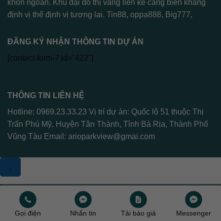
khôn ngoan. Khu đại đô thị vàng liền kề cảng biển khẳng
định vị thế định vị tương lai.
Tin88
,
oppa888
,
Big777
,
ĐĂNG KÝ NHẬN THÔNG TIN DỰ ÁN
[contact-form-7 id="422"]
THÔNG TIN LIÊN HỆ
Hotline: 0969.23.33.23 Vị trí dự án: Quốc lộ 51 thuộc Thị
Trấn Phú Mỹ, Huyện Tân Thành, Tỉnh Bà Rịa, Thành Phố
Vũng Tàu Email:
arioparkview@gmai.com
.
Copyright 2026 ©
Arioparkview
Gọi điện
Nhắn tin
Tải báo giá
Messenger