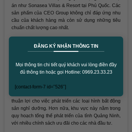
án như Sonasea Villas & Resort tại Phú Quốc. Các
sản phẩm của CEO Group không chỉ đáp ứng nhu
cầu của khách hàng mà còn sử dụng những tiêu
chuẩn chất lượng cao nhất.
×
Dragon Ocean Đồ Sơn dự kiến sẽ được triển khai
ĐĂNG KÝ NHẬN THÔNG TIN
bài bản và chất lượng, đảm bảo sẽ là một sản phẩm
nổi bật trên thị trường bất động sản. Chủ đầu tư
cam kết sẽ cung cấp những dịch vụ và tiện ích tốt
Mọi thông tin chi tiết quý khách vui lòng điền đầy
nhất cho cư dân và du khách.
đủ thông tin hoặc gọi Hotline: 0969.23.33.23
3. Ưu Thế Vị Trí Địa Lý
[contact-form-7 id="526"]
Vạn Đồn nổi bật với cảnh quan tự nhiên và khí hậu
thuận lợi cho việc phát triển các loại hình bất động
sản nghỉ dưỡng. Hơn nữa, khu vực này nằm trong
quy hoạch tổng thể phát triển của tỉnh Quảng Ninh,
với nhiều chính sách ưu đãi cho các nhà đầu tư.