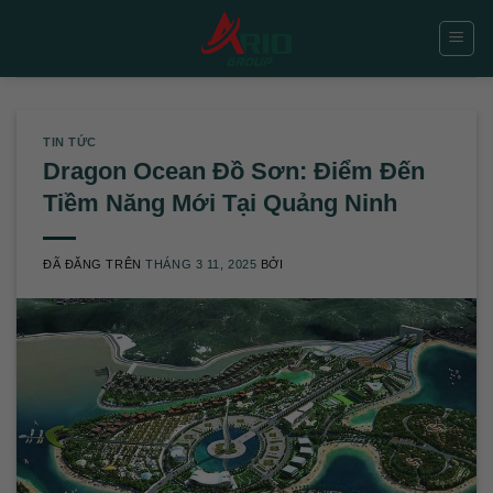
Chuyển
đến
nội
dung
TIN TỨC
Dragon Ocean Đồ Sơn: Điểm Đến
Tiềm Năng Mới Tại Quảng Ninh
ĐÃ ĐĂNG TRÊN
THÁNG 3 11, 2025
BỞI