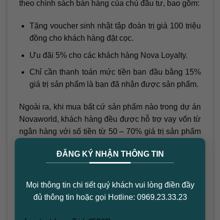
theo chính sách bán hàng của chủ đầu tư, bao gồm:
Tặng voucher sinh nhật tập đoàn trị giá 100 triệu
đồng cho khách hàng đặt cọc.
Ưu đãi 5% cho các khách hàng Nova Loyalty.
Chỉ cần thanh toán mức tiền ban đầu bằng 15%
giá trị sản phẩm là bạn đã nhận được sản phẩm.
Ngoài ra, khi mua bất cứ sản phẩm nào trong dự án
Novaworld, khách hàng đều được hỗ trợ vay vốn từ
ngân hàng với số tiền từ 50 – 70% giá trị sản phẩm
×
mua. Hơn nữa, lãi suất hỗ trợ lên tới 10%/năm cho
ĐĂNG KÝ NHẬN THÔNG TIN
đến khi nhận nhà. Chưa kể, khách hàng còn nhận
được chính sách ân hạn nợ gốc, miễn phí tất toán
trước hạn khi vay.
Mọi thông tin chi tiết quý khách vui lòng điền đầy
đủ thông tin hoặc gọi Hotline: 0969.23.33.23
5 Lý Do Khiến Bạn Nên Mua Novaworld
Lâm Đồng