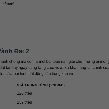
 triệu/m².
Vành Đai 2
 nhanh chóng mà còn là một bài toán nan giải cho những ai mo
ất tại đây ngày càng tăng cao, vượt xa khả năng tài chính củ
ữa các loại hình bất động sản trong khu vực:
GIÁ TRUNG BÌNH (VNĐ/M²)
120 triệu
239 triệu