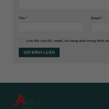
Tên
*
Email
*
Lưu tên của tôi, email, và trang web trong trình d