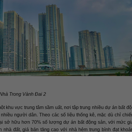
Nhà Trong Vành Đai 2
ột khu vực trung tâm sầm uất, nơi tập trung nhiều dự án bất đ
i nhiều người dân. Theo các số liệu thống kê, mặc dù chỉ ch
 lại sở hữu hơn 70% số lượng dự án bất động sản, với mức gi
ình nhà đất, giá bán tăng cao với nhà hẻm trung bình đạt kho