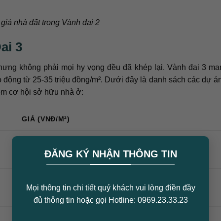
 giá nhà đất trong Vành đai 2
ai 3
, nhưng không phải mọi hy vọng đều đã khép lại. Vành đai 3 m
 động từ 25-35 triệu đồng/m². Dưới đây là danh sách các dự án
hêm cơ hội sở hữu nhà ở:
GIÁ (VNĐ/M²)
×
30 triệu
ĐĂNG KÝ NHẬN THÔNG TIN
28 triệu
Mọi thông tin chi tiết quý khách vui lòng điền đầy
đủ thông tin hoặc gọi Hotline: 0969.23.33.23