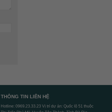
THÔNG TIN LIÊN HỆ
Hotline: 0969.23.33.23 Vị trí dự án: Quốc lộ 51 thuộc