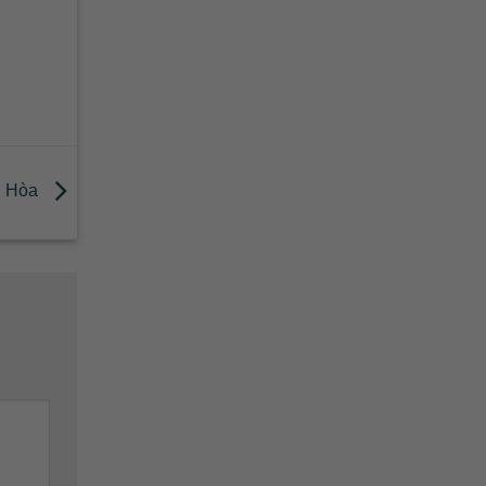
nh Hòa