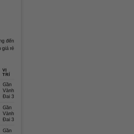
ang đến
 giá rẻ
VỊ
TRÍ
Gần
Vành
Đai 3
Gần
Vành
Đai 3
Gần