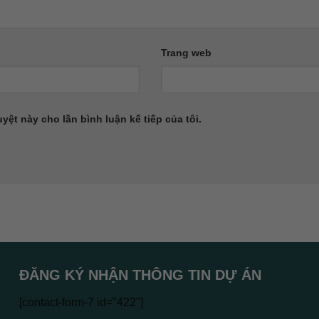
Trang web
uyệt này cho lần bình luận kế tiếp của tôi.
ĐĂNG KÝ NHẬN THÔNG TIN DỰ ÁN
[contact-form-7 id="422"]