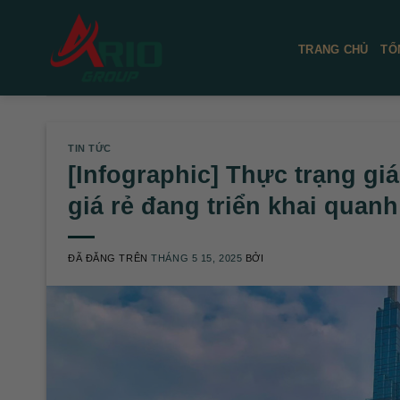
Chuyển
đến
TRANG CHỦ
TỔ
nội
dung
TIN TỨC
[Infographic] Thực trạng gi
giá rẻ đang triển khai quanh
ĐÃ ĐĂNG TRÊN
THÁNG 5 15, 2025
BỞI