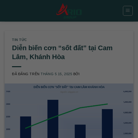
Chuyển
đến
nội
dung
TIN TỨC
Diễn biến cơn “sốt đất” tại Cam
Lâm, Khánh Hòa
ĐÃ ĐĂNG TRÊN
THÁNG 5 15, 2025
BỞI