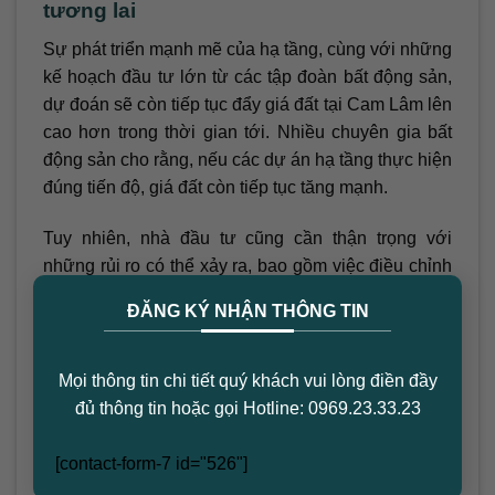
tương lai
Sự phát triển mạnh mẽ của hạ tầng, cùng với những
kế hoạch đầu tư lớn từ các tập đoàn bất động sản,
dự đoán sẽ còn tiếp tục đẩy giá đất tại Cam Lâm lên
cao hơn trong thời gian tới. Nhiều chuyên gia bất
động sản cho rằng, nếu các dự án hạ tầng thực hiện
đúng tiến độ, giá đất còn tiếp tục tăng mạnh.
Tuy nhiên, nhà đầu tư cũng cần thận trọng với
những rủi ro có thể xảy ra, bao gồm việc điều chỉnh
×
quy hoạch hoặc những biến động trong chính sách
ĐĂNG KÝ NHẬN THÔNG TIN
kinh tế. Đặc biệt, các nhà đầu tư nên tìm hiểu kỹ
lưỡng và nên lựa chọn các dự án có tiềm năng thực
sự để tránh những rủi ro không đáng có.
Mọi thông tin chi tiết quý khách vui lòng điền đầy
đủ thông tin hoặc gọi Hotline: 0969.23.33.23
Kết luận
Cơn sốt đất tại Cam Lâm, Khánh Hòa đang diễn ra
[contact-form-7 id="526"]
hết sức mạnh mẽ và hứa hẹn sẽ còn tiếp tục trong