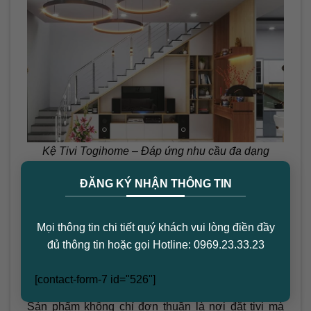
Kệ Tivi Togihome – Đáp ứng nhu cầu đa dạng
×
Đội ngũ tư vấn viên dày dạn kinh nghiệm của
ĐĂNG KÝ NHẬN THÔNG TIN
Togihome sẽ hướng dẫn bạn lựa chọn mẫu kệ tivi
phù hợp nhất với không gian và nhu cầu của gia
Mọi thông tin chi tiết quý khách vui lòng điền đầy
đình.
đủ thông tin hoặc gọi Hotline: 0969.23.33.23
4. Không Gian Trở Nên Sang Trọng
[contact-form-7 id="526"]
Đẳng Cấp Hơn
Sản phẩm không chỉ đơn thuần là nơi đặt tivi mà