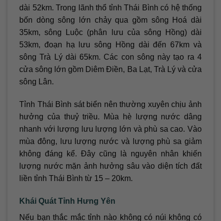
dài 52km. Trong lãnh thổ tỉnh Thái Bình có hệ thống
bốn dòng sông lớn chảy qua gồm sông Hoá dài
35km, sông Luộc (phân lưu của sông Hồng) dài
53km, đoạn hạ lưu sông Hồng dài đến 67km và
sông Trà Lý dài 65km. Các con sông này tạo ra 4
cửa sông lớn gồm Diêm Điền, Ba Lạt, Trà Lý và cửa
sông Lân.
Tỉnh Thái Bình sát biển nên thường xuyên chịu ảnh
hưởng của thuỷ triều. Mùa hè lượng nước dâng
nhanh với lượng lưu lượng lớn và phù sa cao. Vào
mùa đông, lưu lượng nước và lượng phù sa giảm
không đáng kể. Đây cũng là nguyên nhân khiến
lượng nước mặn ảnh hưởng sâu vào diện tích đất
liền tỉnh Thái Bình từ 15 – 20km.
Khái Quát Tỉnh Hưng Yên
Nếu bạn thắc mắc tỉnh nào không có núi không có