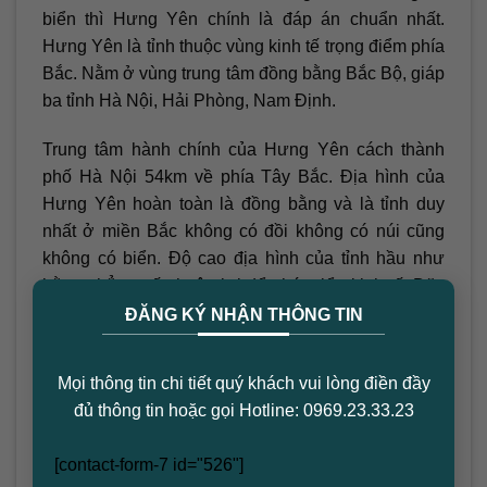
biển thì Hưng Yên chính là đáp án chuẩn nhất.
Hưng Yên là tỉnh thuộc vùng kinh tế trọng điểm phía
Bắc. Nằm ở vùng trung tâm đồng bằng Bắc Bộ, giáp
ba tỉnh Hà Nội, Hải Phòng, Nam Định.
Trung tâm hành chính của Hưng Yên cách thành
phố Hà Nội 54km về phía Tây Bắc. Địa hình của
Hưng Yên hoàn toàn là đồng bằng và là tỉnh duy
nhất ở miền Bắc không có đồi không có núi cũng
không có biển. Độ cao địa hình của tỉnh hầu như
bằng phẳng, rất thuận lợi để phát triển kinh tế. Đặc
×
biệt là phát triển ngành nông nghiệp.
ĐĂNG KÝ NHẬN THÔNG TIN
Hưng Yên có mạng lưới sông ngòi dày đặc với hệ
Mọi thông tin chi tiết quý khách vui lòng điền đầy
thống 3 sông lớn gồm sông Hồng, sông Đuống,
đủ thông tin hoặc gọi Hotline: 0969.23.33.23
sông Luộc. Cùng các sông nội địa như sông Cửu
An, sông Đuống, sông Kẻ Sắt, sông Hoan Đình,
[contact-form-7 id="526"]
sông Nghĩa Trụ, sông Kim Sơn… Yếu tố tự nhiên