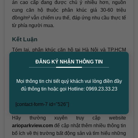
án cao cấp đang được chú ý nhiều hơn, nguồn
cung căn hộ thuộc phân khúc giá 30-60 triệu
đồng/m² vẫn chiếm ưu thế, đáp ứng nhu cầu thực tế
từ phía người mua.
Kết Luận
Tóm lại, phân khúc căn hộ tại Hà Nội và TP.HCM
×
đang chứng kiến sự thay đổi mạnh mẽ về giá cả và
ĐĂNG KÝ NHẬN THÔNG TIN
nguồn cung. Trong khi căn hộ cao cấp thu hút nhiều
sự chú ý, phân khúc bình dân vẫn giữ vai trò quan
trọng trong việc đáp ứng nhu cầu của thị trường.
Mọi thông tin chi tiết quý khách vui lòng điền đầy
Điều này mang lại cơ hội cho các nhà đầu tư và
đủ thông tin hoặc gọi Hotline: 0969.23.33.23
người mua nhà có thể tìm được một sản phẩm phù
hợp với khả năng tài chính của họ.
[contact-form-7 id="526"]
Hãy thường xuyên truy cập website
arioparkview.com
để cập nhật thêm nhiều thông tin
bổ ích về thị trường bất động sản và tìm hiểu những