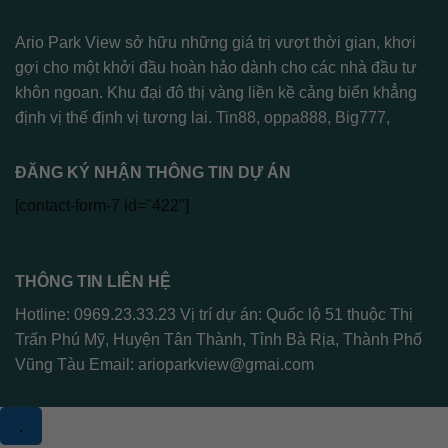
Ario Park View sở hữu những giá trị vượt thời gian, khơi
gợi cho một khởi đầu hoàn hảo dành cho các nhà đầu tư
khôn ngoan. Khu đại đô thị vàng liền kề cảng biển khẳng
định vị thế định vị tương lai.
Tin88
,
oppa888
,
Big777
,
ĐĂNG KÝ NHẬN THÔNG TIN DỰ ÁN
[contact-form-7 id="422"]
THÔNG TIN LIÊN HỆ
Hotline: 0969.23.33.23 Vị trí dự án: Quốc lộ 51 thuộc Thị
Trấn Phú Mỹ, Huyện Tân Thành, Tỉnh Bà Rịa, Thành Phố
Vũng Tàu Email:
arioparkview@gmai.com
.