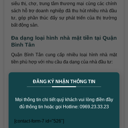
siêu thị, chợ, trung tâm thương mại cùng các chính
sách hỗ trợ doanh nghiệp đã thu hút nhiều nhà đầu
tư, góp phần thúc đẩy sự phát triển của thị trường
bất động sản.
Đa dạng loại hình nhà mặt tiền tại Quận
Bình Tân
Quận Bình Tân cung cấp nhiều loại hình nhà mặt
tiền phù hợp với nhu cầu đa dạng của nhà đầu tư:
×
Nhà mặt tiền, nhà phố thương mại:
Nằm ở khu
ĐĂNG KÝ NHẬN THÔNG TIN
vực sầm uất, thích hợp kinh doanh hoặc cho
thuê.
Nhà mặt tiền, nhà phố liền kề:
Tọa lạc trong
Mọi thông tin chi tiết quý khách vui lòng điền đầy
khu dân cư cao cấp, thiết kế hiện đại, đầy đủ tiện
đủ thông tin hoặc gọi Hotline: 0969.23.33.23
nghi.
[contact-form-7 id="526"]
Nhà mặt tiền, nhà phố sân vườn:
Không gian