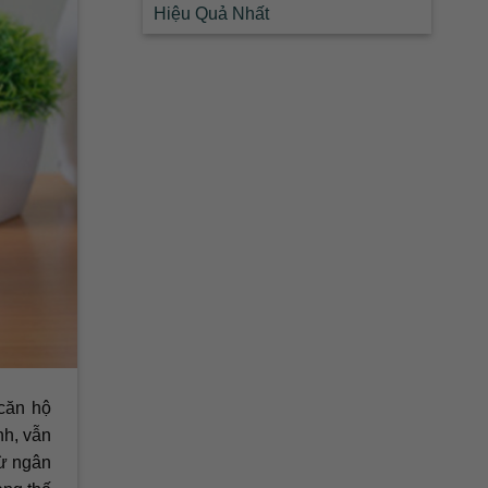
Hiệu Quả Nhất
 căn hộ
nh, vẫn
từ ngân