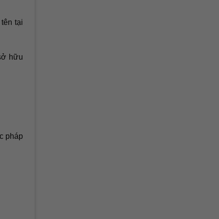
tên tại
 sở hữu
ắc pháp