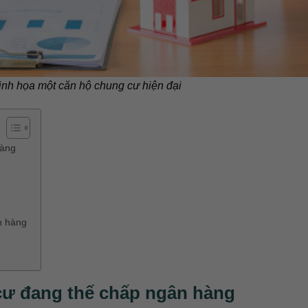
minh họa một căn hộ chung cư hiện đại
hàng
n hàng
cư đang thế chấp ngân hàng