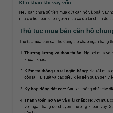
Khó khăn khi vay vốn
Nếu bạn chưa đủ tiền mua đứt căn hộ và phải vay n
nhà ưu tiên bán cho người mua có đủ tài chính để trán
Thủ tục mua bán căn hộ chun
Thủ tục mua bán căn hộ đang thế chấp ngân hàng 
Thương lượng và thỏa thuận:
Người mua và ng
khoản khác.
Kiểm tra thông tin tại ngân hàng:
Người mua cần
còn lại, lãi suất và các điều kiện liên quan đến việ
Ký hợp đồng đặt cọc:
Sau khi thống nhất các đ
Thanh toán nợ vay và giải chấp:
Người mua có 
với ngân hàng để chuyển nhượng khoản vay. Sau
căn hộ.