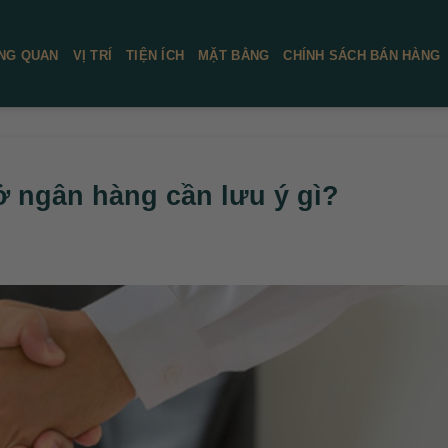
NG QUAN
VỊ TRÍ
TIỆN ÍCH
MẶT BẰNG
CHÍNH SÁCH BÁN HÀNG
 ngân hàng cần lưu ý gì?