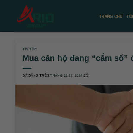
Chuyển
đến
TRANG CHỦ
TỔ
nội
dung
TIN TỨC
Mua căn hộ đang “cắm sổ” ở
ĐÃ ĐĂNG TRÊN
THÁNG 12 27, 2024
BỞI