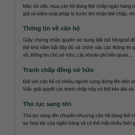
Mặc dù việc mua căn hộ đang thế chấp ngân hàng nh
giá và kiểm soát pháp lý trước khi nhận thế chấp, nh
Thông tin về căn hộ
Giấy chứng nhận quyền sử dụng đất (sổ hồng/sổ đỏ
thể khó nắm bắt đầy đủ và chính xác các thông tin q
sổ, thông tin chủ sở hữu, các khoản phí liên quan…
Tranh chấp đồng sở hữu
Đối với căn hộ có nhiều người cùng đứng tên trên sổ
Việc giải quyết các tranh chấp này có thể kéo dài v
Thủ tục sang tên
Thủ tục sang tên chuyển nhượng căn hộ đang thế ch
sự hợp tác của ngân hàng và có thể mất nhiều thời 