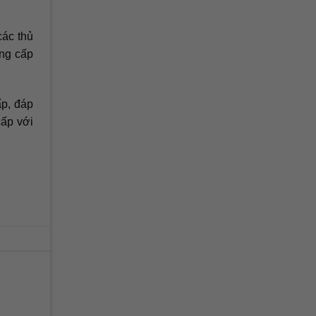
các thủ
ung cấp
ấp, đáp
ấp với