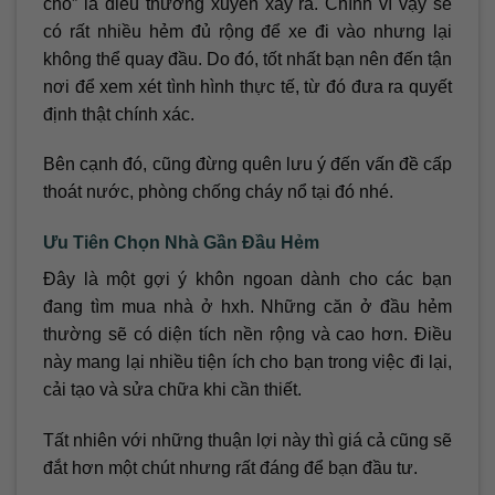
chó” là điều thường xuyên xảy ra. Chính vì vậy sẽ
có rất nhiều hẻm đủ rộng để xe đi vào nhưng lại
không thể quay đầu. Do đó, tốt nhất bạn nên đến tận
nơi để xem xét tình hình thực tế, từ đó đưa ra quyết
định thật chính xác.
Bên cạnh đó, cũng đừng quên lưu ý đến vấn đề cấp
thoát nước, phòng chống cháy nổ tại đó nhé.
Ưu Tiên Chọn Nhà Gần Đầu Hẻm
Đây là một gợi ý khôn ngoan dành cho các bạn
đang tìm mua nhà ở hxh. Những căn ở đầu hẻm
thường sẽ có diện tích nền rộng và cao hơn. Điều
này mang lại nhiều tiện ích cho bạn trong việc đi lại,
cải tạo và sửa chữa khi cần thiết.
Tất nhiên với những thuận lợi này thì giá cả cũng sẽ
đắt hơn một chút nhưng rất đáng để bạn đầu tư.