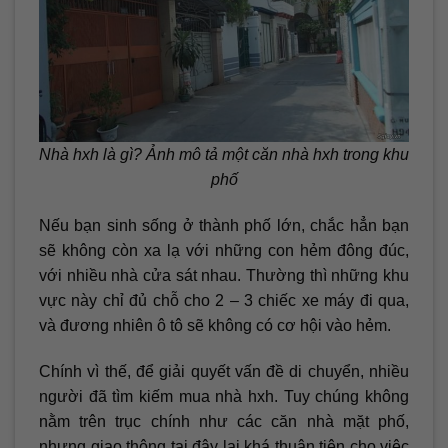
Nhà hxh là gì? Ảnh mô tả một căn nhà hxh trong khu
phố
Nếu bạn sinh sống ở thành phố lớn, chắc hẳn bạn
sẽ không còn xa lạ với những con hẻm đông đúc,
với nhiều nhà cửa sát nhau. Thường thì những khu
vực này chỉ đủ chỗ cho 2 – 3 chiếc xe máy đi qua,
và đương nhiên ô tô sẽ không có cơ hội vào hẻm.
Chính vì thế, để giải quyết vấn đề di chuyển, nhiều
người đã tìm kiếm mua nhà hxh. Tuy chúng không
nằm trên trục chính như các căn nhà mặt phố,
nhưng giao thông tại đây lại khá thuận tiện cho việc