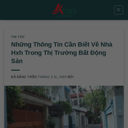
Chuyển
đến
nội
dung
TIN TỨC
Những Thông Tin Cần Biết Về Nhà
Hxh Trong Thị Trường Bất Động
Sản
ĐÃ ĐĂNG TRÊN
THÁNG 3 11, 2025
BỞI