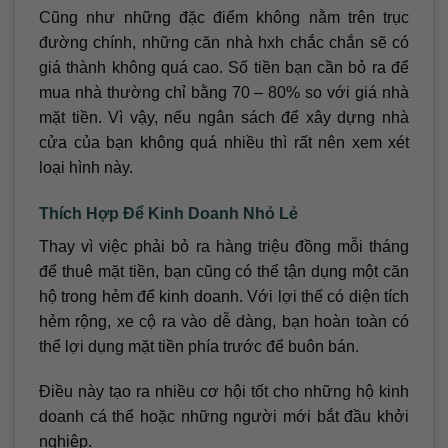
Cũng như những đặc điểm không nằm trên trục
đường chính, những căn nhà hxh chắc chắn sẽ có
giá thành không quá cao. Số tiền bạn cần bỏ ra để
mua nhà thường chỉ bằng 70 – 80% so với giá nhà
mặt tiền. Vì vậy, nếu ngân sách để xây dựng nhà
cửa của bạn không quá nhiều thì rất nên xem xét
loại hình này.
Thích Hợp Để Kinh Doanh Nhỏ Lẻ
Thay vì việc phải bỏ ra hàng triệu đồng mỗi tháng
để thuê mặt tiền, bạn cũng có thể tận dụng một căn
hộ trong hẻm để kinh doanh. Với lợi thế có diện tích
hẻm rộng, xe cộ ra vào dễ dàng, bạn hoàn toàn có
thể lợi dụng mặt tiền phía trước để buôn bán.
Điều này tạo ra nhiều cơ hội tốt cho những hộ kinh
doanh cá thể hoặc những người mới bắt đầu khởi
nghiệp.