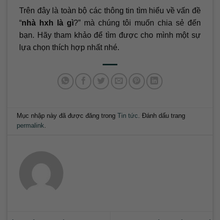
Trên đây là toàn bộ các thông tin tìm hiểu về vấn đề
“
nhà hxh là gì
?” mà chúng tôi muốn chia sẻ đến
bạn. Hãy tham khảo để tìm được cho mình một sự
lựa chọn thích hợp nhất nhé.
Mục nhập này đã được đăng trong
Tin tức
. Đánh dấu trang
permalink
.