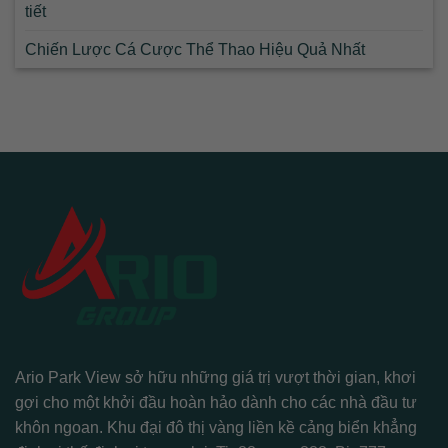
tiết
Chiến Lược Cá Cược Thể Thao Hiệu Quả Nhất
Ario Park View sở hữu những giá trị vượt thời gian, khơi
gợi cho một khởi đầu hoàn hảo dành cho các nhà đầu tư
khôn ngoan. Khu đại đô thị vàng liền kề cảng biển khẳng