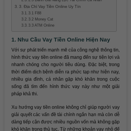
3. Địa Chỉ Vay Tiền Online Uy Tín
3.1 F88
3.2 Money Cat
3.3 ATM Online
1. Nhu Cầu Vay Tiền Online Hiện Nay
Với sự phát triển mạnh mẽ của công nghệ thông tin,
hình thức vay tiền online đã mang đến sự tiện lợi và
nhanh chóng cho người tiêu dùng. Đặc biệt, trong
thời điểm dịch bệnh diễn ra phức tạp như hiện nay,
nhiều gia đình, cá nhân gặp khó khăn trong cuộc
sống đã tìm đến hình thức vay này như một giải
pháp khả thi.
Xu hướng vay tiền online không chỉ giúp người vay
giải quyết các vấn đề tài chính ngắn hạn mà còn dễ
dàng tiếp cận được nhiều nguồn vốn mà không gặp
khó khăn trong thủ tục. Từ những khoản vay nhỏ để