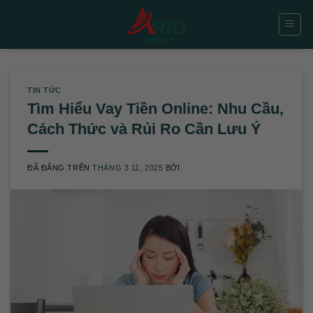
Chuyển
đến
nội
dung
TIN TỨC
Tìm Hiểu Vay Tiền Online: Nhu Cầu,
Cách Thức và Rủi Ro Cần Lưu Ý
ĐÃ ĐĂNG TRÊN
THÁNG 3 11, 2025
BỞI