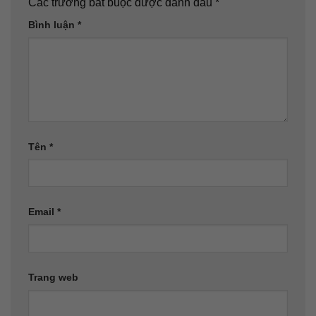
Các trường bắt buộc được đánh dấu
*
Bình luận
*
Tên
*
Email
*
Trang web