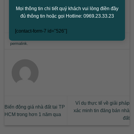
Mọi thông tin chi tiết quý khách vui lòng điền đầy
đủ thông tin hoặc gọi Hotline: 0969.23.33.23
[contact-form-7 id="526"]
Mục nhập này đã được đăng trong
Tin tức
. Đánh dấu trang
permalink
.
Ví dụ thực tế về giải pháp
Biến động giá nhà đất tại TP
xác minh tin đăng bán nhà
HCM trong hơn 1 năm qua
đất