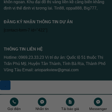
khôn ngoan. Khu đại đô thị vàng liền kề cảng biển khẳng
định vị thế định vị tương lai.
Tin88
,
oppa888
,
Big777
,
ĐĂNG KÝ NHẬN THÔNG TIN DỰ ÁN
[contact-form-7 id="422"]
THÔNG TIN LIÊN HỆ
Hotline: 0969.23.33.23 Vị trí dự án: Quốc lộ 51 thuộc Thị
Trấn Phú Mỹ, Huyện Tân Thành, Tỉnh Bà Rịa, Thành Phố
Vũng Tàu Email:
arioparkview@gmai.com
.
Copyright 2026 ©
Arioparkview
Gọi điện
Nhắn tin
Tải báo giá
Messenger