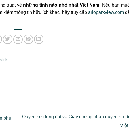
tổng quát về
những tỉnh nào nhỏ nhất Việt Nam
. Nếu bạn muố
 kiếm thông tin hữu ích khác, hãy truy cập
arioparkview.com
đ
alink
.
Quyền sử dụng đất và Giấy chứng nhận quyền sử dụ
n phù
Việ