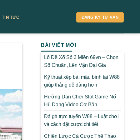
TIN TỨC
ĐĂNG KÝ TƯ VẤN
BÀI VIẾT MỚI
Lô Đề Xổ Số 3 Miền 69vn – Chọn
Số Chuẩn, Lên Vận Đại Gia
Kỹ thuật xếp bài mậu binh tại W88
giúp thắng dễ dàng hơn
Hướng Dẫn Chơi Slot Game Nổ
Hũ Dạng Video Cơ Bản
Đá gà trực tuyến W88 – Luật chơi
và cách đặt cược chi tiết
Chiến Lược Cá Cược Thể Thao