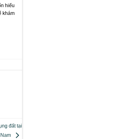
n hiểu
ể khám
ng đất tại
t Nam