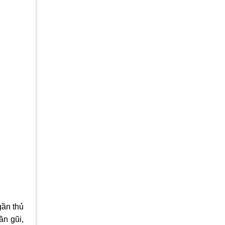
gần thủ
ần gũi,