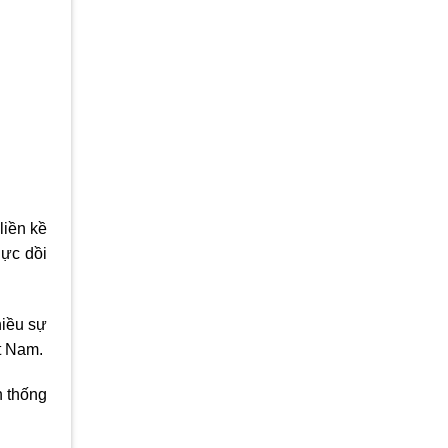
liền kề
lực dồi
hiều sự
ệt Nam.
n thống