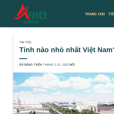
Chuyển
đến
TRANG CHỦ
TỔ
nội
dung
TIN TỨC
Tỉnh nào nhỏ nhất Việt Na
ĐÃ ĐĂNG TRÊN
THÁNG 3 11, 2025
BỞI