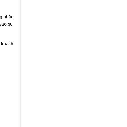
ng nhắc
 vào sự
à khách