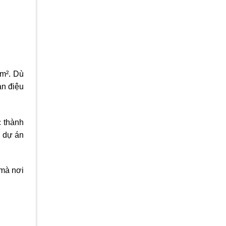
km². Dù
àn điệu
c thành
u dự án
 mà nơi