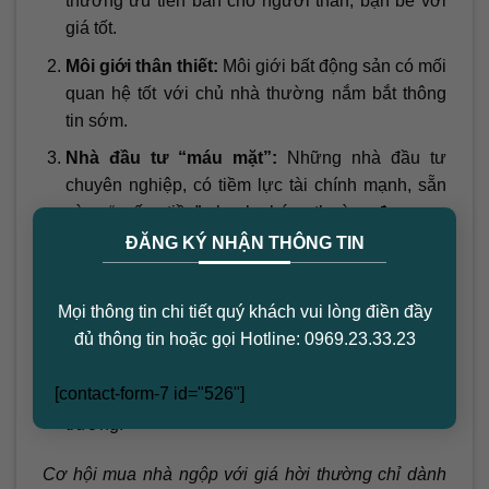
thường ưu tiên bán cho người thân, bạn bè với
giá tốt.
Môi giới thân thiết:
Môi giới bất động sản có mối
quan hệ tốt với chủ nhà thường nắm bắt thông
tin sớm.
Nhà đầu tư “máu mặt”:
Những nhà đầu tư
chuyên nghiệp, có tiềm lực tài chính mạnh, sẵn
sàng “xuống tiền” nhanh chóng thường được ưu
×
tiên.
ĐĂNG KÝ NHẬN THÔNG TIN
Khách hàng tiềm năng:
Môi giới sẽ chào bán
cho khách hàng tiềm năng đã có sẵn trong danh
Mọi thông tin chi tiết quý khách vui lòng điền đầy
sách.
đủ thông tin hoặc gọi Hotline: 0969.23.33.23
Rao bán công khai:
Chỉ khi các kênh trên không
[contact-form-7 id="526"]
thành công, thông tin mới được công khai trên thị
trường.
Cơ hội mua nhà ngộp với giá hời thường chỉ dành