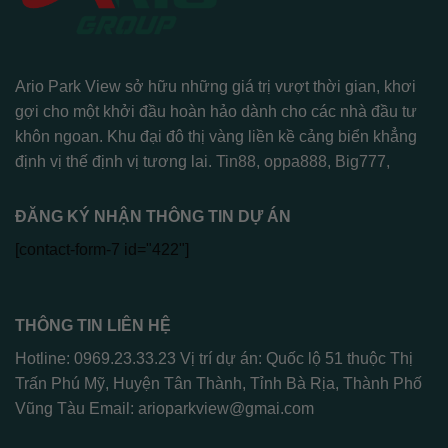
Ario Park View sở hữu những giá trị vượt thời gian, khơi
gợi cho một khởi đầu hoàn hảo dành cho các nhà đầu tư
khôn ngoan. Khu đại đô thị vàng liền kề cảng biển khẳng
định vị thế định vị tương lai.
Tin88
,
oppa888
,
Big777
,
ĐĂNG KÝ NHẬN THÔNG TIN DỰ ÁN
[contact-form-7 id="422"]
THÔNG TIN LIÊN HỆ
Hotline: 0969.23.33.23 Vị trí dự án: Quốc lộ 51 thuộc Thị
Trấn Phú Mỹ, Huyện Tân Thành, Tỉnh Bà Rịa, Thành Phố
Vũng Tàu Email:
arioparkview@gmai.com