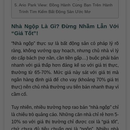
Ario Park View: Đồng Hành Cùng Bạn Trên Hành
Trình Tìm Kiếm Bất Động Sản Ước Mơ
Nhà Ngộp Là Gì? Đừng Nhầm Lẫn Với
“Giá Tốt”!
“Nhà ngộp” thực sự là bất động sản có pháp lý rõ
ràng, không vướng quy hoạch, nhưng chủ nhà vì lý
do cấp bách (nợ nần, cần tiền gấp…) buộc phải bán
nhanh với giá thấp hơn đáng kể so với giá trị thực,
thường từ 65-70%. Mức giá này sát với giá trị mà
ngân hàng định giá để cho vay (khoảng 70% giá trị
thực) nên chủ nhà thường ưu tiên bán nhanh thay vì
cầm cố.
Tuy nhiên, nhiều trường hợp rao bán “nhà ngộp” chỉ
là chiêu trò quảng cáo. Những căn nhà chỉ rẻ hơn 5-
10% so với giá thị trường chỉ được coi là “giá tốt”,
chứ chưa đủ tiêu chuẩn gọi là “ngộp”. Nhiều nhà